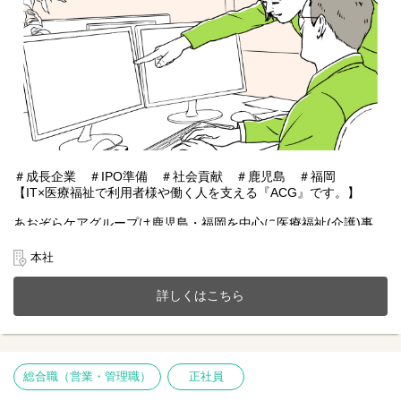
■内部統制対応、業務プロセス改善など
＃成長企業 ＃IPO準備 ＃社会貢献 ＃鹿児島 ＃福岡
【IT×医療福祉で利用者様や働く人を支える『ACG』です。】
あおぞらケアグループは鹿児島・福岡を中心に医療福祉(介護)事
業、施設紹介事業、またシステムアプリ開発などIT事業を展開。
今までのご経験やスキルを当社で発揮して頂ける方を募集してい
本社
ます。
詳しくはこちら
【仕事内容】
総務を中心とした実務や上場準備対応、部門のマネジメント業
務、新規事業も含め経営層の目線から今後のACGを支える戦略の
立案から実行や推進をご担当いただくポジションです。部署は20
代～50代まで幅広く、新しいことに挑戦しつつも落ち着いた雰囲
総合職（営業・管理職）
正社員
気のメンバーです。DX化により残業を減らし、働き方改革に取り
組んでいます。