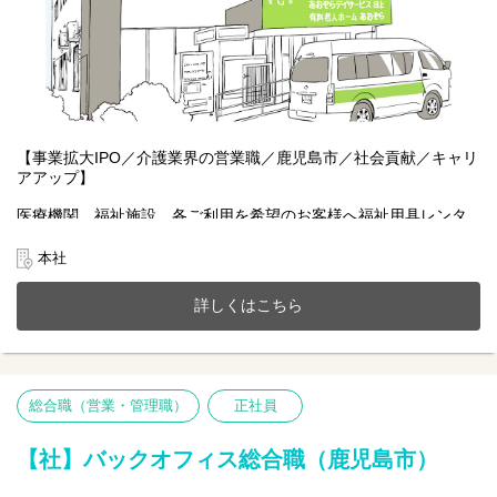
【事業拡大IPO／介護業界の営業職／鹿児島市／社会貢献／キャリ
アアップ】
医療機関、福祉施設、各ご利用を希望のお客様へ福祉用具レンタ
ルなどを行って頂きます。
リース、レンタルの案内、提案を中心にその他営業を行って頂き
本社
ます。お客様に適した介護用具を提案し、安心した暮らしをして
いただけるようにレンタル後のフォローまでを担当していただき
詳しくはこちら
ます。
□頑張り次第で役職や昇給UP
□IPO準備中の企業で自身のキャリア形成が可能
□社会貢献度が高い介護・医療福祉業界
総合職（営業・管理職）
正社員
□DX化で残業削減の取り組み実施中
□信頼性を構築して地域の社会福祉へ貢献
【社】バックオフィス総合職（鹿児島市）