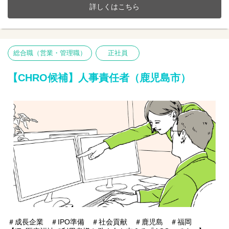
ます。
詳しくはこちら
【仕事内容】
裁量権大！医療福祉業界のWebアプリ・システム開発の中心メン
バーとなり今までの経験を活かしてみませんか？IPO及び事業拡大
に伴い、IT化を推進するメンバーを増員。
総合職（営業・管理職）
正社員
■業務効率化のため、各システムの改善を立案・構築
■ベンダーとの交渉・管理
■開発プロジェクトの進行管理
【CHRO候補】人事責任者（鹿児島市）
■システム保守・運用支援など
※使用言語・サーバー環境：JavaScript／GCP／Node.js／AWS
【プロジェクト事例】
・業務効率改善サービスクラウド型システム「介ソル」を共同開
発
・福祉施設の記録システムを自社開発
・自社サービスの請求書発行ツールの開発
ペーパーレス化により残業時間の削減及び介護業界の働き方改革
に貢献しています。
＃成長企業 ＃IPO準備 ＃社会貢献 ＃鹿児島 ＃福岡