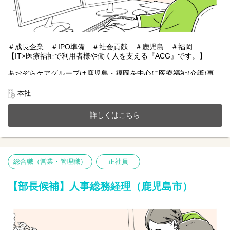
＃成長企業 ＃IPO準備 ＃社会貢献 ＃鹿児島 ＃福岡
【IT×医療福祉で利用者様や働く人を支える『ACG』です。】
あおぞらケアグループは鹿児島・福岡を中心に医療福祉(介護)事
業、施設紹介事業、またシステムアプリ開発などIT事業を展開。
今までのご経験やスキルを当社で発揮して頂ける方を募集してい
本社
ます。
詳しくはこちら
【仕事内容】
上場及び組織拡大に向け、 事業責任者とコミュニケーションを図
りながら、
経営企画としてコーポレー トと事業をつなぐ役割を担っていただ
きます。
総合職（営業・管理職）
正社員
経営層の目線から、今後のACGを支える財務戦略の立案～実行・
推進をご担当いただくポジションとなります。
【部長候補】人事総務経理（鹿児島市）
■連結決算、開示書類作成、IR資料作成?
■予算・実績管理
■財務・投資効果・M&Aの分析
■監査法人/税理士事務所/金融機関対応
■ファイナンス（資本政策策定/資金調達管理等）