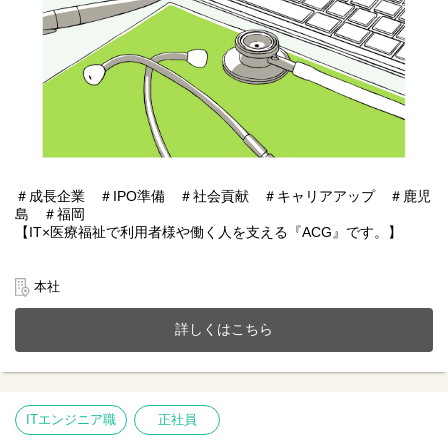
＃成長企業 ＃IPO準備 ＃社会貢献 ＃キャリアアップ ＃鹿児
島 ＃福岡
【IT×医療福祉で利用者様や働く人を支える『ACG』です。】
あおぞらケアグループは鹿児島・福岡を中心に医療福祉・介護事
業、施設紹介事業またシステムアプリ開発などIT事業を展開。
本社
今までのご経験やスキルを当社で発揮して頂ける方を募集してい
ます。
詳しくはこちら
【仕事内容】人事総務業務全般（採用・総務メイン）
１人一台ゆったりとした作業スペースでIPOに向けた準備を含め、
人事・総務業務に携わって頂きます。気軽に質問をしていただけ
る幅広い年齢層のメンバーがそろっています。
ITエンジニア職
正社員
個々によって働き方も違い、多様性を活かしキャリアアップが可
能です。