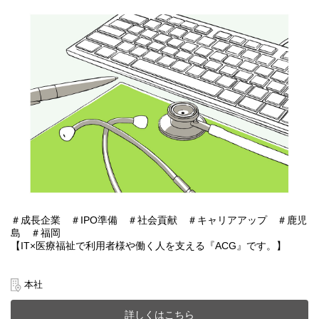
＃成長企業 ＃IPO準備 ＃社会貢献 ＃キャリアアップ ＃鹿児
島 ＃福岡
【IT×医療福祉で利用者様や働く人を支える『ACG』です。】
あおぞらケアグループは鹿児島・福岡を中心に医療福祉・介護事
業、施設紹介事業またシステムアプリ開発などIT事業を展開。
本社
今までのご経験やスキルを当社で発揮して頂ける方を募集してい
ます。
詳しくはこちら