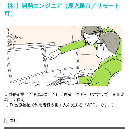
【社】開発エンジニア（鹿児島市／リモート
□採用に関わる事務（応募者管理や調整など）
可）
□文書作成や書類の分類・整理
□備品管理や社内環境の整備
□来客・電話応対など
＃成長企業 ＃IPO準備 ＃社会貢献 ＃キャリアアップ ＃鹿児
島 ＃福岡
【IT×医療福祉で利用者様や働く人を支える『ACG』です。】
あおぞらケアグループは鹿児島・福岡を中心に医療福祉・介護事
業、施設紹介事業またシステムアプリ開発などIT事業を展開。
本社
今までのご経験やスキルを当社で発揮して頂ける方を募集してい