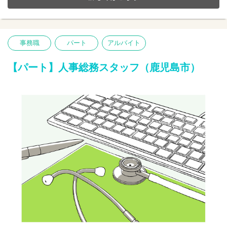
【仕事内容】バックオフィス業務全般
営業やマーケティングなどのフロントオフィス業務を後方からサ
ポート。
IPOに向けた準備を含め、総務・経理・財務・人事・労務・法務・
事務職
パート
アルバイト
ヘルプデスクなどの部署で幅広く活躍いただく事が可能です。
円滑に業務を遂行できる環境を整えたり、企業活動を健全に行う
ための仕組みづくりや事務手続きなどをお願いします。
【パート】人事総務スタッフ（鹿児島市）
業務改善や戦略策定を通して事務職でキャリアを積みたい方、総
合力を発揮したい方を求めています。