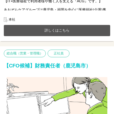
【IT×医療福祉で利用者様や働く人を支える『ACG』です。】
あおぞらケアグループは鹿児島・福岡を中心に医療福祉(介護)事
業、施設紹介事業、またシステムアプリ開発などIT事業を展開。
今までのご経験やスキルを当社で発揮して頂ける方を募集してい
本社
ます。
詳しくはこちら
【仕事内容】
上場準備と組織拡大に向け、 各ポジション（ケアスタッフ・バッ
クオフィス・エンジニア等）にて 採用を強化しております。経営
陣、事業責任者のパートナーとして、経営戦略・事業戦略とリン
クした人事戦略を立案・推進するポジションとなります。
総合職（営業・管理職）
正社員
■組織・採用戦略立案
■中長期的経営戦略を実現するための会社組織づくり
【CFO候補】財務責任者（鹿児島市）
■組織体制（人員配置等）構築
■評価／報酬・等級制度の策定及び運用
■人材開発／育成体制設計及び実行
■福利厚生系制度の施策立案、推進など