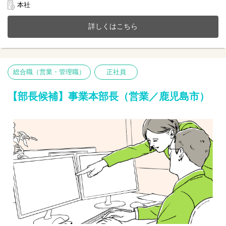
経営マネジメントに携わって頂きます。責任者として、３～５施
本社
設の各管理者と共に地域に密着した質の高い介護サービスを提供
する拠点づくりをお任せいたします。
詳しくはこちら
IPO目前の成長企業でご自身の経験を活かしてみませんか？
■施設運営マネジメント全般
■介護サービスの改善及び品質向上
■コンプライアンスの管理
総合職（営業・管理職）
正社員
■スタッフの労務管理や育成など
※まずは3カ月(試用期間)は管理者業務から統括へ段階を踏みスタ
ート
【部長候補】事業本部長（営業／鹿児島市）