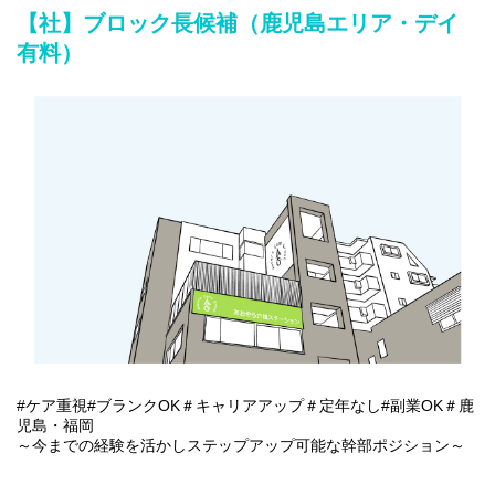
【社】ブロック長候補（鹿児島エリア・デイ
■チームマネジメント、育成
有料）
■入退社業務、就業規則管理
■給与計算、社会保険関連
■契約書、規程管理
■内部統制対応、業務プロセス改善など
#ケア重視#ブランクOK＃キャリアアップ＃定年なし#副業OK＃鹿
児島・福岡
～今までの経験を活かしステップアップ可能な幹部ポジション～
デイサービスや有料老人ホームなどの施設にてブロック長として