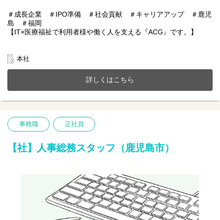
＃成長企業 ＃IPO準備 ＃社会貢献 ＃キャリアアップ ＃鹿児
島 ＃福岡
【IT×医療福祉で利用者様や働く人を支える『ACG』です。】
あおぞらケアグループは鹿児島・福岡を中心に医療福祉・介護事
業、施設紹介事業またシステムアプリ開発などIT事業を展開。
本社
今までのご経験やスキルを当社で発揮して頂ける方を募集してい
ます。
詳しくはこちら
【仕事内容】人事総務業務全般（採用・総務メイン）
１人一台ゆったりとした作業スペースでIPOに向けた準備を含め、
人事・総務業務に携わって頂きます。気軽に質問をしていただけ
る幅広い年齢層のメンバーがそろっています。
事務職
正社員
個々によって働き方も違い、多様性を活かしキャリアアップが可
能です。
【社】人事総務スタッフ（鹿児島市）
□採用に関わる事務（応募者管理や調整など）
□文書作成や書類の分類・整理
□備品管理や社内環境の整備
□来客・電話応対など