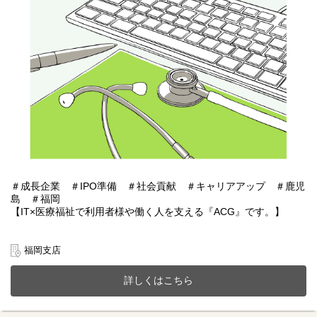
ョンが取れる方
※語学力（英語や現地語）は必須ではありません。日本語での書
類作成や社内コミュニケーションが中心となります。
＃成長企業 ＃IPO準備 ＃社会貢献 ＃キャリアアップ ＃鹿児
島 ＃福岡
【IT×医療福祉で利用者様や働く人を支える『ACG』です。】
※家事育児、介護や副業など両立しやすくご自身のペースで働い
ていただける雇用となります。
福岡支店
あおぞらケアグループは鹿児島・福岡を中心に医療福祉・介護事
詳しくはこちら
業、施設紹介事業またシステムアプリ開発などIT事業を展開。
今までのご経験やスキルを当社で発揮して頂ける方を募集してい
ます。