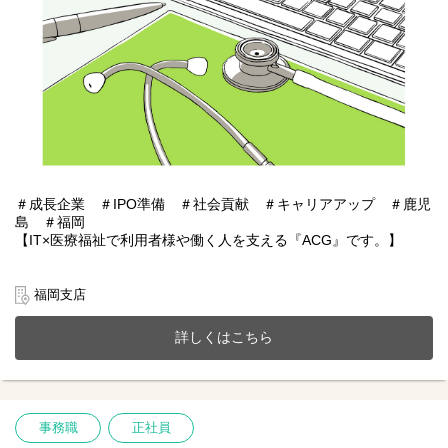
＃成長企業 ＃IPO準備 ＃社会貢献 ＃キャリアアップ ＃鹿児
島 ＃福岡
【IT×医療福祉で利用者様や働く人を支える『ACG』です。】
あおぞらケアグループは鹿児島・福岡を中心に医療福祉・介護事
業、施設紹介事業またシステムアプリ開発などIT事業を展開。
福岡支店
今までのご経験やスキルを当社で発揮して頂ける方を募集してい
ます。
詳しくはこちら
【仕事内容】人事総務業務全般（採用・総務メイン）
１人一台ゆったりとした作業スペースでIPOに向けた準備を含め、
人事・総務業務に携わって頂きます。気軽に質問をしていただけ
る幅広い年齢層のメンバーがそろっています。
事務職
正社員
個々によって働き方も違い、多様性を活かしキャリアアップが可