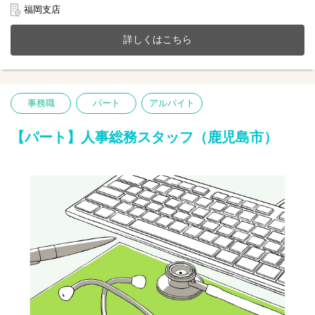
業、施設紹介事業またシステムアプリ開発などIT事業を展開。
福岡支店
今までのご経験やスキルを当社で発揮して頂ける方を募集してい
ます。
詳しくはこちら
【仕事内容】人事総務業務全般（採用・総務メイン）
１人一台ゆったりとした作業スペースでIPOに向けた準備を含め、
人事・総務業務に携わって頂きます。気軽に質問をしていただけ
る幅広い年齢層のメンバーがそろっています。
事務職
パート
アルバイト
個々によって働き方も違い、多様性を活かしキャリアアップが可
能です。
【パート】人事総務スタッフ（鹿児島市）
□採用に関わる事務（応募者管理や調整など）
□文書作成や書類の分類・整理
□備品管理や社内環境の整備
□来客・電話応対など