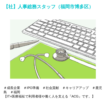
能です。
【社】人事総務スタッフ（福岡市博多区）
□採用に関わる事務（応募者管理や調整など）
□文書作成や書類の分類・整理
□備品管理や社内環境の整備
□来客・電話応対など
＃成長企業 ＃IPO準備 ＃社会貢献 ＃キャリアアップ ＃鹿児
島 ＃福岡
【IT×医療福祉で利用者様や働く人を支える『ACG』です。】
あおぞらケアグループは鹿児島・福岡を中心に医療福祉・介護事