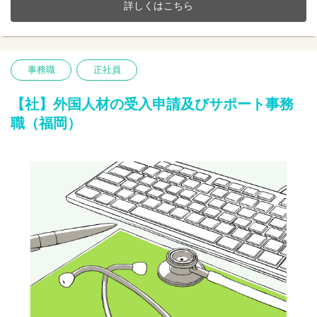
詳しくはこちら
【仕事内容】事務業務全般
訪問介護事業所にて、介護・医療事務全般に携わって頂きます。
□介護、医療保険請求業務
□現金出納業務
事務職
正社員
□書類作成
□各事業所間の連携サポートなど
【社】外国人材の受入申請及びサポート事務
職（福岡）