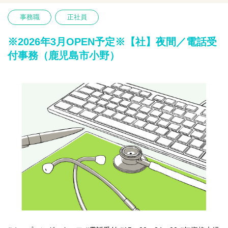
人事・総務業務に携わって頂きます。気軽に質問をしていただけ
る幅広い年齢層のメンバーがそろっています。
事務職
正社員
個々によって働き方も違い、多様性を活かしキャリアアップが可
能です。
※2026年3月OPEN予定※【社】夜間／電話受
□採用に関わる事務（応募者管理や調整など）
付事務（鹿児島市小野）
□文書作成や書類の分類・整理
□備品管理や社内環境の整備
□来客・電話応対など