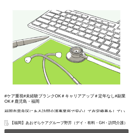
#ケア重視#未経験ブランクOK＃キャリアアップ＃定年なし#副業
OK＃鹿児島・福岡
福岡市早良区にある訪問介護事業所で安心して在宅療養をしてい
ただけるように一緒にサポートをしませんか？
20～70代まで幅広い年齢層の方が活躍中です。
【福岡】あおぞらケアグループ野芥（デイ・有料・GH・訪問介護）
今までのご経験やスキルを当社で発揮して頂ける方を募集してい
ます。