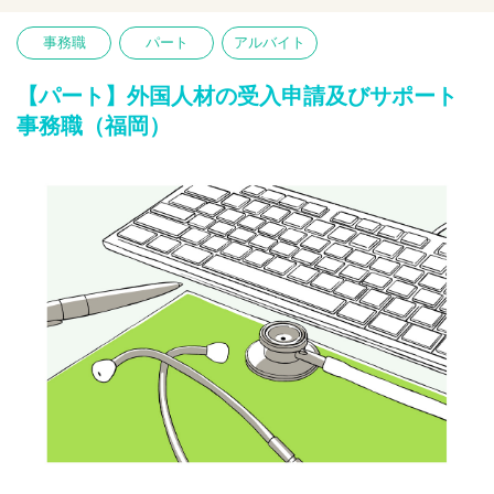
【仕事内容】
事務職
パート
アルバイト
外国人従業員が安心・円滑に働けるよう、入国前から在籍中、退
職時に至るまでの各種申請・手続きや、生活サポート全般をお任
せします。
【パート】外国人材の受入申請及びサポート
〇行政・各種機関への申請・届出業務
事務職（福岡）
〇出入国在留管理庁への各種申請、届出等の対応
〇特定技能協議会への入会証明書申請・発行業務
〇在留資格（ビザ）関連の管理
〇生活・入退社サポート(引っ越し支援や相談)等
【求める人物像】
スケジュール管理がしっかりでき、正確にタスクを進められる方
外国人従業員に対して、思いやりを持って丁寧なコミュニケーシ
ョンが取れる方
※語学力（英語や現地語）は必須ではありません。日本語での書
類作成や社内コミュニケーションが中心となります。