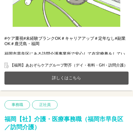
#ケア重視#未経験ブランクOK＃キャリアアップ＃定年なし#副業
OK＃鹿児島・福岡
福岡市早良区にある訪問介護事業所で安心して在宅療養をしてい
ただけるように一緒にサポートをしませんか？
20～70代まで幅広い年齢層の方が活躍中です。
【福岡】あおぞらケアグループ野芥（デイ・有料・GH・訪問介護）
今までのご経験やスキルを当社で発揮して頂ける方を募集してい
ます。
詳しくはこちら
【仕事内容】事務業務全般
訪問介護事業所にて、介護・医療事務全般に携わって頂きます。
□介護、医療保険請求業務
□現金出納業務
事務職
正社員
□書類作成
□各事業所間の連携サポートなど
福岡【社】介護・医療事務職（福岡市早良区
／訪問介護）