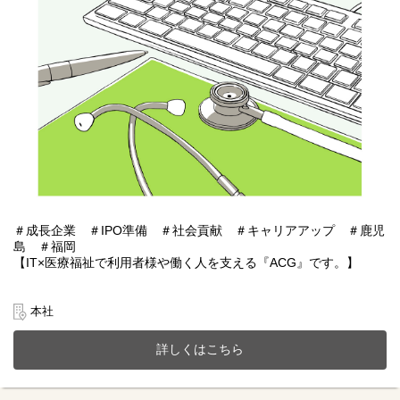
＃成長企業 ＃IPO準備 ＃社会貢献 ＃キャリアアップ ＃鹿児
島 ＃福岡
【IT×医療福祉で利用者様や働く人を支える『ACG』です。】
あおぞらケアグループは鹿児島・福岡を中心に医療福祉・介護事
業、施設紹介事業またシステムアプリ開発などIT事業を展開。
本社
今までのご経験やスキルを当社で発揮して頂ける方を募集してい
ます。
詳しくはこちら
【仕事内容】人事総務業務全般（採用・総務メイン）
１人一台ゆったりとした作業スペースでIPOに向けた準備を含め、