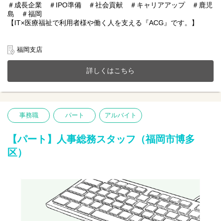
＃成長企業 ＃IPO準備 ＃社会貢献 ＃キャリアアップ ＃鹿児
島 ＃福岡
【IT×医療福祉で利用者様や働く人を支える『ACG』です。】
あおぞらケアグループは鹿児島・福岡を中心に医療福祉・介護事
業、施設紹介事業またシステムアプリ開発などIT事業を展開。
福岡支店
今までのご経験やスキルを当社で発揮して頂ける方を募集してい
ます。
詳しくはこちら
【仕事内容】
外国人従業員が安心・円滑に働けるよう、入国前から在籍中、退
職時に至るまでの各種申請・手続きや、生活サポート全般をお任
せします。
事務職
パート
アルバイト
〇行政・各種機関への申請・届出業務
〇出入国在留管理庁への各種申請、届出等の対応
〇特定技能協議会への入会証明書申請・発行業務
【パート】人事総務スタッフ（福岡市博多
〇在留資格（ビザ）関連の管理
区）
〇生活・入退社サポート(引っ越し支援や相談)等
【求める人物像】
スケジュール管理がしっかりでき、正確にタスクを進められる方
外国人従業員に対して、思いやりを持って丁寧なコミュニケーシ
ョンが取れる方
※語学力（英語や現地語）は必須ではありません。日本語での書
類作成や社内コミュニケーションが中心となります。