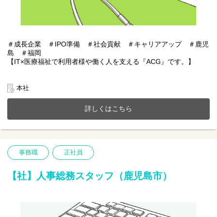
＃成長企業 ＃IPO準備 ＃社会貢献 ＃キャリアアップ ＃鹿児
島 ＃福岡
【IT×医療福祉で利用者様や働く人を支える『ACG』です。】
あおぞらケアグループは鹿児島・福岡を中心に医療福祉・介護事
業、施設紹介事業またシステムアプリ開発などIT事業を展開。
本社
今までのご経験やスキルを当社で発揮して頂ける方を募集してい
ます。
詳しくはこちら
【仕事内容】人事総務業務全般（採用・総務メイン）
１人一台ゆったりとした作業スペースでIPOに向けた準備を含め、
人事・総務業務に携わって頂きます。気軽に質問をしていただけ
る幅広い年齢層のメンバーがそろっています。
事務職
正社員
個々によって働き方も違い、多様性を活かしキャリアアップが可
能です。
【社】人事総務スタッフ（鹿児島市）
□採用に関わる事務（応募者管理や調整など）
□文書作成や書類の分類・整理
□備品管理や社内環境の整備
□来客・電話応対など