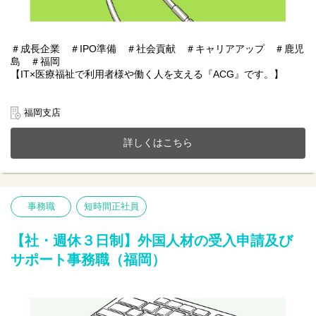
＃成長企業 ＃IPO準備 ＃社会貢献 ＃キャリアアップ ＃鹿児
島 ＃福岡
【IT×医療福祉で利用者様や働く人を支える『ACG』です。】
あおぞらケアグループは鹿児島・福岡を中心に医療福祉・介護事
業、施設紹介事業またシステムアプリ開発などIT事業を展開。
福岡支店
今までのご経験やスキルを当社で発揮して頂ける方を募集してい
ます。
詳しくはこちら
【仕事内容】
外国人従業員が安心・円滑に働けるよう、入国前から在籍中、退
職時に至るまでの各種申請・手続きや、生活サポート全般をお任
せします。
事務職
短時間正社員
〇行政・各種機関への申請・届出業務
〇出入国在留管理庁への各種申請、届出等の対応
〇特定技能協議会への入会証明書申請・発行業務
【社・週休３日制】外国人材の受入申請及び
〇在留資格（ビザ）関連の管理
サポート事務職（福岡）
〇生活・入退社サポート(引っ越し支援や相談)等
【求める人物像】
スケジュール管理がしっかりでき、正確にタスクを進められる方
外国人従業員に対して、思いやりを持って丁寧なコミュニケーシ