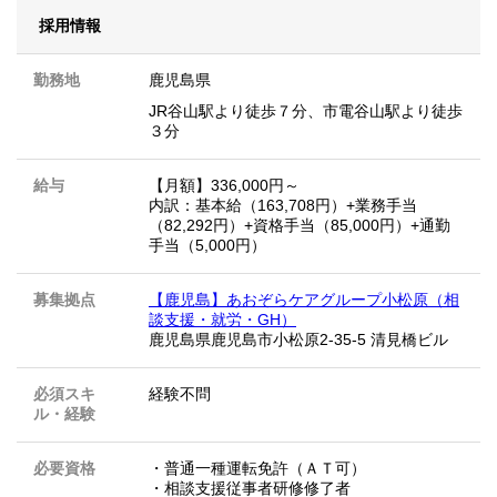
採用情報
勤務地
鹿児島県
JR谷山駅より徒歩７分、市電谷山駅より徒歩
３分
給与
【月額】336,000円～
内訳：基本給（163,708円）+業務手当
（82,292円）+資格手当（85,000円）+通勤
手当（5,000円）
募集拠点
【鹿児島】あおぞらケアグループ小松原（相
談支援・就労・GH）
鹿児島県鹿児島市小松原2-35-5 清見橋ビル
必須スキ
経験不問
ル・経験
必要資格
・普通一種運転免許（ＡＴ可）
・相談支援従事者研修修了者