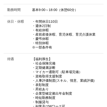
勤務時間
基本9:00～18:00（休憩60分）
休日・休暇
・年間休日110日
・週休2日制
・有給休暇
・産前産後休暇、育児休暇、育児介護休業
・慶弔休暇
・特別休暇
※一部条件有
待遇
【福利厚生】
・社会保険完備
・定期健康診断
・マイカー通勤可（駐車場完備）
・資格取得支援制度
・人事評価制度(スキル、情意、業績評価)
・表彰制度
・昇給あり
・企業型確定拠出年金制度
・時短勤務制度
・制服貸与
・副業及びWワーク可