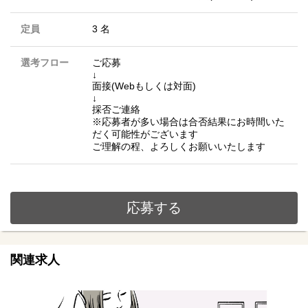
定員
3 名
選考フロー
ご応募
↓
面接(Webもしくは対面)
↓
採否ご連絡
※応募者が多い場合は合否結果にお時間いた
だく可能性がございます
ご理解の程、よろしくお願いいたします
応募する
関連求人