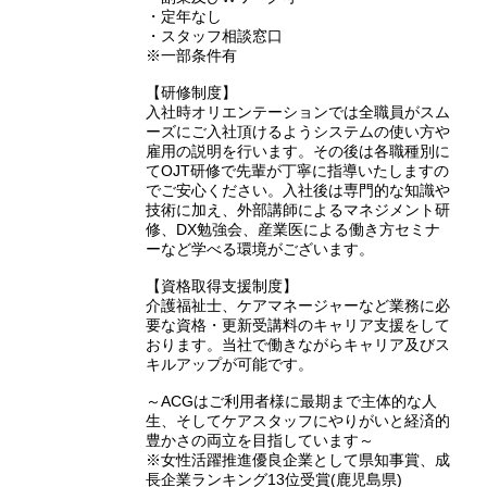
・定年なし
・スタッフ相談窓口
※一部条件有
【研修制度】
入社時オリエンテーションでは全職員がスム
ーズにご入社頂けるようシステムの使い方や
雇用の説明を行います。その後は各職種別に
てOJT研修で先輩が丁寧に指導いたしますの
でご安心ください。入社後は専門的な知識や
技術に加え、外部講師によるマネジメント研
修、DX勉強会、産業医による働き方セミナ
ーなど学べる環境がございます。
【資格取得支援制度】
介護福祉士、ケアマネージャーなど業務に必
要な資格・更新受講料のキャリア支援をして
おります。当社で働きながらキャリア及びス
キルアップが可能です。
～ACGはご利用者様に最期まで主体的な人
生、そしてケアスタッフにやりがいと経済的
豊かさの両立を目指しています～
※女性活躍推進優良企業として県知事賞、成
長企業ランキング13位受賞(鹿児島県)