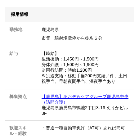
採用情報
勤務地
鹿児島県
市電 騎射場電停から徒歩５分
給与
【時給】
生活援助：1,450円～1,500円
身体介護：1,500円～1,900円
※同行訪問：時給1,200円
※別途支給：移動手当200円支給／件、土日
祝手当、早朝夜間手当、深夜手当あり
募集拠点
【鹿児島】あおぞらケアグループ鹿児島中央
（訪問介護）
鹿児島県鹿児島市鴨池2丁目3-16 えりかビル
3F
歓迎スキ
・普通一種自動車免許（AT可）あれば尚可
ル・経験