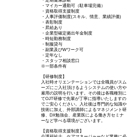
・定期健康診断
・マイカー通勤可（駐車場完備）
・資格取得支援制度
・人事評価制度(スキル、情意、業績評価)
・表彰制度
・昇給あり
・企業型確定拠出年金制度
・時短勤務制度
・制服貸与
・副業及びWワーク可
・定年なし
・スタッフ相談窓口
※一部条件有
【研修制度】
入社時オリエンテーションでは全職員がスム
ーズにご入社頂けるようシステムの使い方や
雇用の説明を行います。その後は各職種別に
てOJT研修で先輩が丁寧に指導いたしますの
でご安心ください。入社後は専門的な知識や
技術に加え、外部講師によるマネジメント研
修、DX勉強会、産業医による働き方セミナ
ーなど学べる環境がございます。
【資格取得支援制度】
介護福祉士、ケアマネージャーなど業務に必