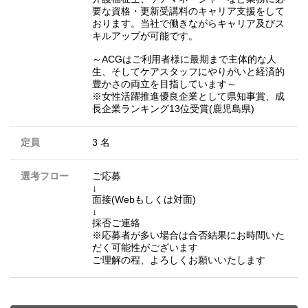
要な資格・更新受講料のキャリア支援をして
おります。当社で働きながらキャリア及びス
キルアップが可能です。
～ACGはご利用者様に最期まで主体的な人
生、そしてケアスタッフにやりがいと経済的
豊かさの両立を目指しています～
※女性活躍推進優良企業として県知事賞、成
長企業ランキング13位受賞(鹿児島県)
定員
3 名
選考フロー
ご応募
↓
面接(Webもしくは対面)
↓
採否ご連絡
※応募者が多い場合は合否結果にお時間いた
だく可能性がございます
ご理解の程、よろしくお願いいたします