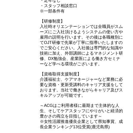
・定年なし
・スタッフ相談窓口
※一部条件有
【研修制度】
入社時オリエンテーションでは全職員がスム
ーズにご入社頂けるようシステムの使い方や
雇用の説明を行います。その後は各職種別に
てOJT研修で先輩が丁寧に指導いたしますの
でご安心ください。入社後は専門的な知識や
技術に加え、外部講師によるマネジメント研
修、DX勉強会、産業医による働き方セミナ
ーなど学べる環境がございます。
【資格取得支援制度】
介護福祉士、ケアマネージャーなど業務に必
要な資格・更新受講料のキャリア支援をして
おります。当社で働きながらキャリア及びス
キルアップが可能です。
～ACGはご利用者様に最期まで主体的な人
生、そしてケアスタッフにやりがいと経済的
豊かさの両立を目指しています～
※女性活躍推進優良企業として県知事賞、成
長企業ランキング13位受賞(鹿児島県)