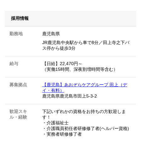
採用情報
勤務地
鹿児島県
JR鹿児島中央駅から車で8分／田上寺之下バ
ス停から徒歩3分
給与
【日給】22,470円～
（実働15時間、深夜割増時間等含む）
募集拠点
【鹿児島】あおぞらケアグループ 田上（デ
イ・有料）
鹿児島県鹿児島市田上5-3-2
歓迎スキ
下記いずれかの資格をお持ちの方歓迎しま
ル・経験
す！
・介護福祉士
・介護職員初任者研修修了者(ヘルパー資格)
・実務者研修修了者