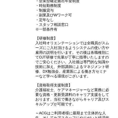
・企業型確定拠出年金制度
・時短勤務制度
・制服貸与
・副業及びWワーク可
・定年なし
・スタッフ相談窓口
※一部条件有
【研修制度】
入社時オリエンテーションでは全職員がスム
ーズにご入社頂けるようシステムの使い方や
雇用の説明を行います。その後は各職種別に
てOJT研修で先輩が丁寧に指導いたしますの
でご安心ください。入社後は専門的な知識や
技術に加え、外部講師によるマネジメント研
修、DX勉強会、産業医による働き方セミナ
ーなど学べる環境がございます。
【資格取得支援制度】
介護福祉士、ケアマネージャーなど業務に必
要な資格・更新受講料のキャリア支援をして
おります。当社で働きながらキャリア及びス
キルアップが可能です。
～ACGはご利用者様に最期まで主体的な人
生、そしてケアスタッフにやりがいと経済的