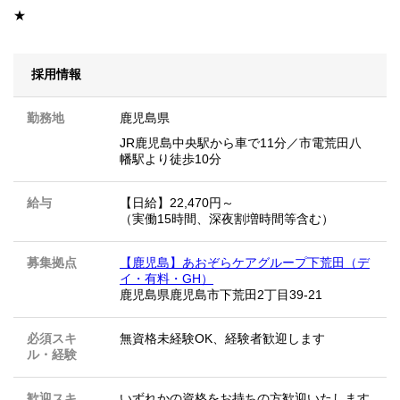
★
採用情報
勤務地
鹿児島県
JR鹿児島中央駅から車で11分／市電荒田八
幡駅より徒歩10分
給与
【日給】22,470円～
（実働15時間、深夜割増時間等含む）
募集拠点
【鹿児島】あおぞらケアグループ下荒田（デ
イ・有料・GH）
鹿児島県鹿児島市下荒田2丁目39-21
必須スキ
無資格未経験OK、経験者歓迎します
ル・経験
歓迎スキ
いずれかの資格をお持ちの方歓迎いたします