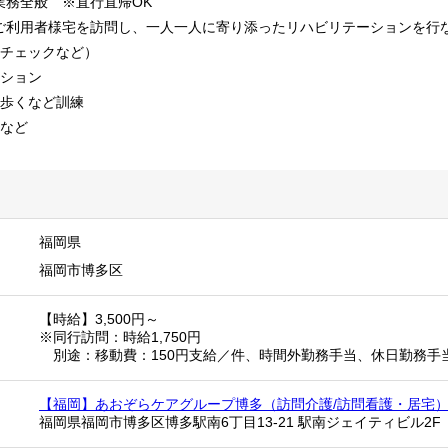
業務全般 ※直行直帰OK
ご利用者様宅を訪問し、一人一人に寄り添ったリハビリテーションを行
ルチェックなど）
ーション
、歩くなど訓練
練など
福岡県
福岡市博多区
【時給】3,500円～
※同行訪問：時給1,750円
別途：移動費：150円支給／件、時間外勤務手当、休日勤務手
【福岡】あおぞらケアグループ博多（訪問介護/訪問看護・居宅
福岡県福岡市博多区博多駅南6丁目13-21 駅南ジェイティビル2F