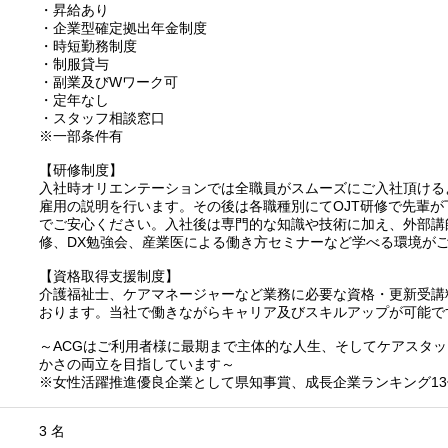
・昇給あり
・企業型確定拠出年金制度
・時短勤務制度
・制服貸与
・副業及びWワーク可
・定年なし
・スタッフ相談窓口
※一部条件有
【研修制度】
入社時オリエンテーションでは全職員がスムーズにご入社頂ける
雇用の説明を行います。その後は各職種別にてOJT研修で先輩
でご安心ください。入社後は専門的な知識や技術に加え、外部講
修、DX勉強会、産業医による働き方セミナーなど学べる環境が
【資格取得支援制度】
介護福祉士、ケアマネージャーなど業務に必要な資格・更新受講
おります。当社で働きながらキャリア及びスキルアップが可能で
～ACGはご利用者様に最期まで主体的な人生、そしてケアスタ
かさの両立を目指しています～
※女性活躍推進優良企業として県知事賞、成長企業ランキング13
3 名