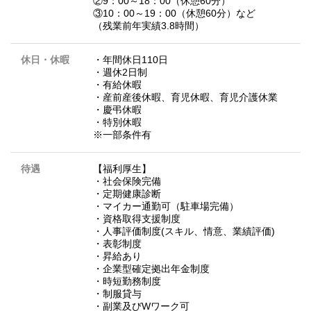
②9：00～18：00（休憩60分）
③10：00～19：00（休憩60分）など
（残業前年実績3.8時間）
休日・休暇
・年間休日110日
・週休2日制
・有給休暇
・産前産後休暇、育児休暇、育児介護休業
・慶弔休暇
・特別休暇
※一部条件有
待遇
【福利厚生】
・社会保険完備
・定期健康診断
・マイカー通勤可（駐車場完備）
・資格取得支援制度
・人事評価制度(スキル、情意、業績評価)
・表彰制度
・昇給あり
・企業型確定拠出年金制度
・時短勤務制度
・制服貸与
・副業及びWワーク可