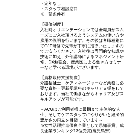
・定年なし
・スタッフ相談窓口
※一部条件有
【研修制度】
入社時オリエンテーションでは全職員がスム
ーズにご入社頂けるようシステムの使い方や
雇用の説明を行います。その後は各職種別に
てOJT研修で先輩が丁寧に指導いたしますの
でご安心ください。入社後は専門的な知識や
技術に加え、外部講師によるマネジメント研
修、DX勉強会、産業医による働き方セミナ
ーなど学べる環境がございます。
【資格取得支援制度】
介護福祉士、ケアマネージャーなど業務に必
要な資格・更新受講料のキャリア支援をして
おります。当社で働きながらキャリア及びス
キルアップが可能です。
～ACGはご利用者様に最期まで主体的な人
生、そしてケアスタッフにやりがいと経済的
豊かさの両立を目指しています～
※女性活躍推進優良企業として県知事賞、成
長企業ランキング13位受賞(鹿児島県)