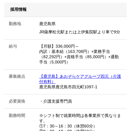
採用情報
勤務地
鹿児島県
JR薩摩松元駅または上伊集院駅より車で9分
給与
【月額】336,000円～
内訳：基本給（163,708円）+業務手当
（82,292円）+資格手当（85,000円）+通勤
手当（5,000円）
募集拠点
【鹿児島】あおぞらケアグループ四元（介護
付有料）
鹿児島県鹿児島市四元町1097-1
必要資格
・介護支援専門員
勤務時間
※シフト制で就業時間は各事業所で異なりま
す。
①7：30～16：30（休憩60分）