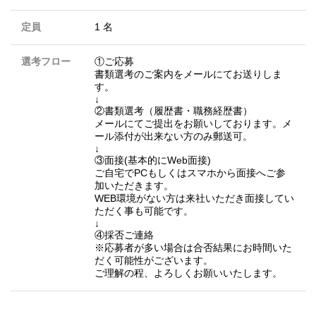
定員
1 名
選考フロー
①ご応募
書類選考のご案内をメールにてお送りしま
す。
↓
②書類選考（履歴書・職務経歴書）
メールにてご提出をお願いしております。メ
ール添付が出来ない方のみ郵送可。
↓
③面接(基本的にWeb面接)
ご自宅でPCもしくはスマホから面接へご参
加いただきます。
WEB環境がない方は来社いただき面接してい
ただく事も可能です。
↓
④採否ご連絡
※応募者が多い場合は合否結果にお時間いた
だく可能性がございます。
ご理解の程、よろしくお願いいたします。