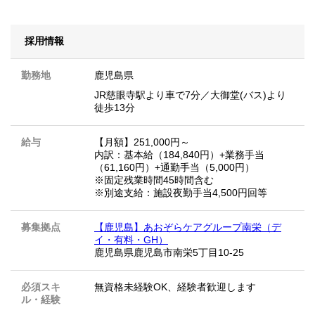
採用情報
勤務地
鹿児島県
JR慈眼寺駅より車で7分／大御堂(バス)より
徒歩13分
給与
【月額】251,000円～
内訳：基本給（184,840円）+業務手当
（61,160円）+通勤手当（5,000円）
※固定残業時間45時間含む
※別途支給：施設夜勤手当4,500円回等
募集拠点
【鹿児島】あおぞらケアグループ南栄（デ
イ・有料・GH）
鹿児島県鹿児島市南栄5丁目10-25
必須スキ
無資格未経験OK、経験者歓迎します
ル・経験