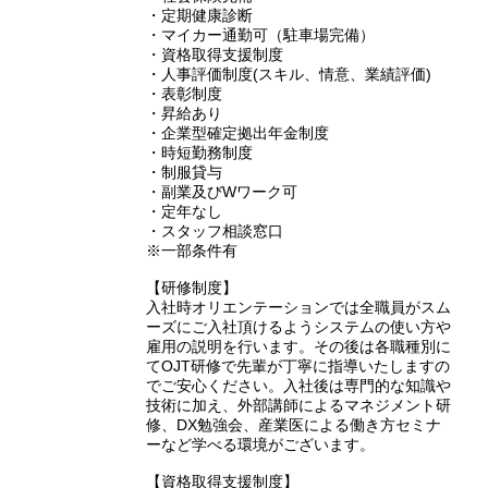
・定期健康診断
・マイカー通勤可（駐車場完備）
・資格取得支援制度
・人事評価制度(スキル、情意、業績評価)
・表彰制度
・昇給あり
・企業型確定拠出年金制度
・時短勤務制度
・制服貸与
・副業及びWワーク可
・定年なし
・スタッフ相談窓口
※一部条件有
【研修制度】
入社時オリエンテーションでは全職員がスム
ーズにご入社頂けるようシステムの使い方や
雇用の説明を行います。その後は各職種別に
てOJT研修で先輩が丁寧に指導いたしますの
でご安心ください。入社後は専門的な知識や
技術に加え、外部講師によるマネジメント研
修、DX勉強会、産業医による働き方セミナ
ーなど学べる環境がございます。
【資格取得支援制度】