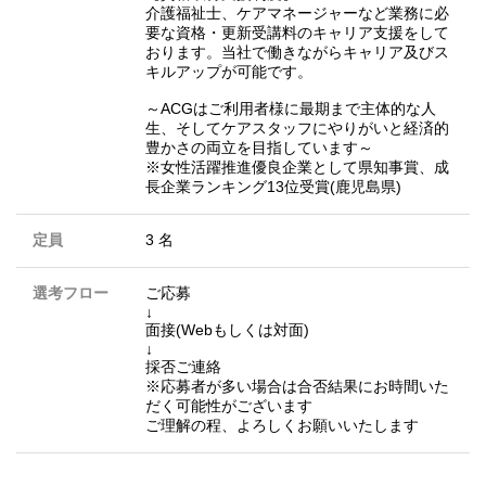
介護福祉士、ケアマネージャーなど業務に必
要な資格・更新受講料のキャリア支援をして
おります。当社で働きながらキャリア及びス
キルアップが可能です。
～ACGはご利用者様に最期まで主体的な人
生、そしてケアスタッフにやりがいと経済的
豊かさの両立を目指しています～
※女性活躍推進優良企業として県知事賞、成
長企業ランキング13位受賞(鹿児島県)
定員
3 名
選考フロー
ご応募
↓
面接(Webもしくは対面)
↓
採否ご連絡
※応募者が多い場合は合否結果にお時間いた
だく可能性がございます
ご理解の程、よろしくお願いいたします