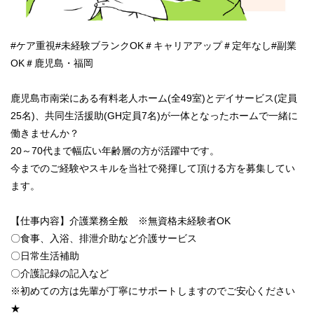
#ケア重視#未経験ブランクOK＃キャリアアップ＃定年なし#副業
OK＃鹿児島・福岡
鹿児島市南栄にある有料老人ホーム(全49室)とデイサービス(定員
25名)、共同生活援助(GH定員7名)が一体となったホームで一緒に
働きませんか？
20～70代まで幅広い年齢層の方が活躍中です。
今までのご経験やスキルを当社で発揮して頂ける方を募集してい
ます。
【仕事内容】介護業務全般 ※無資格未経験者OK
〇食事、入浴、排泄介助など介護サービス
〇日常生活補助
〇介護記録の記入など
※初めての方は先輩が丁寧にサポートしますのでご安心ください
★