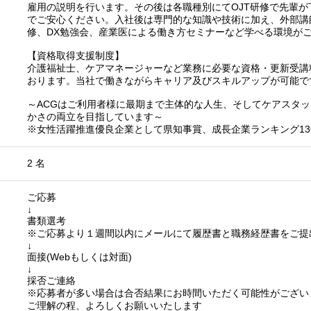
雇用の説明を行います。その後は各職種別にてOJT研修で先輩
でご安心ください。入社後は専門的な知識や技術に加え、外部講
修、DX勉強会、産業医による働き方セミナーなど学べる環境が
【資格取得支援制度】
介護福祉士、ケアマネージャーなど業務に必要な資格・更新受講
おります。当社で働きながらキャリア及びスキルアップが可能で
～ACGはご利用者様に最期まで主体的な人生、そしてケアスタ
かさの両立を目指しています～
※女性活躍推進優良企業として県知事賞、成長企業ランキング13
2 名
ご応募
↓
書類選考
※ご応募より１週間以内にメールにて履歴書と職務経歴書をご提
↓
面接(Webもしくは対面)
↓
採否ご連絡
※応募者が多い場合は合否結果にお時間いただく可能性がござい
ご理解の程、よろしくお願いいたします