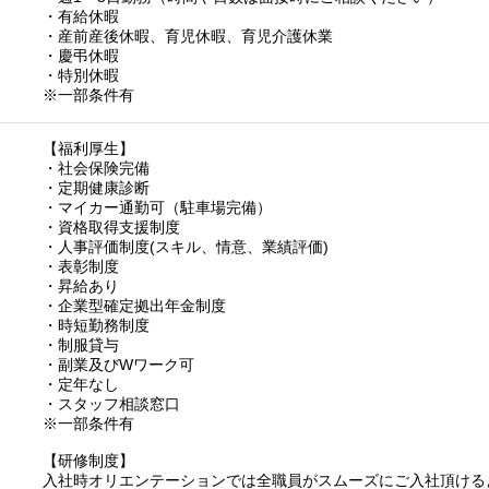
・有給休暇
・産前産後休暇、育児休暇、育児介護休業
・慶弔休暇
・特別休暇
※一部条件有
【福利厚生】
・社会保険完備
・定期健康診断
・マイカー通勤可（駐車場完備）
・資格取得支援制度
・人事評価制度(スキル、情意、業績評価)
・表彰制度
・昇給あり
・企業型確定拠出年金制度
・時短勤務制度
・制服貸与
・副業及びWワーク可
・定年なし
・スタッフ相談窓口
※一部条件有
【研修制度】
入社時オリエンテーションでは全職員がスムーズにご入社頂ける