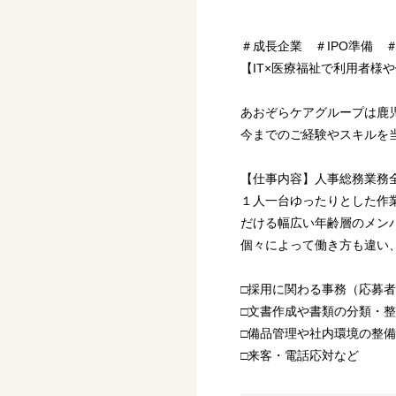
＃成長企業 ＃IPO準備 
【IT×医療福祉で利用者様
あおぞらケアグループは鹿
今までのご経験やスキルを
【仕事内容】人事総務業務
１人一台ゆったりとした作
だける幅広い年齢層のメン
個々によって働き方も違い
□採用に関わる事務（応募
□文書作成や書類の分類・
□備品管理や社内環境の整備
□来客・電話応対など