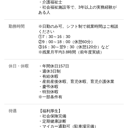
・介護福祉士
・社会福祉施設等で、3年以上の実務経験が
ある人
勤務時間
※日勤のみ可。シフト制で就業時間はご相談
ください
①7：30～16：30
②9：00～18：00（休憩60分）
③16：30～翌9：30（休憩120分）など
※残業月平均3.8時間（前年度実績）
休日・休暇
・年間休日157日
・週休3日制
・有給休暇
・産前産後休暇、育児休暇、育児介護休業
・慶弔休暇
・特別休暇
※一部条件有
待遇
【福利厚生】
・社会保険完備
・定期健康診断
・マイカー通勤可（駐車場完備）