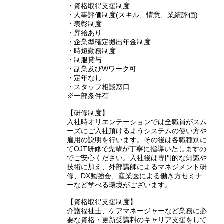
・資格取得支援制度
・人事評価制度(スキル、情意、業績評価)
・表彰制度
・昇給あり
・企業型確定拠出年金制度
・時短勤務制度
・制服貸与
・副業及びWワーク可
・定年なし
・スタッフ相談窓口
※一部条件有
【研修制度】
入社時オリエンテーションでは全職員がスム
ーズにご入社頂けるようシステムの使い方や
雇用の説明を行います。その後は各職種別に
てOJT研修で先輩が丁寧に指導いたしますの
でご安心ください。入社後は専門的な知識や
技術に加え、外部講師によるマネジメント研
修、DX勉強会、産業医による働き方セミナ
ーなど学べる環境がございます。
【資格取得支援制度】
介護福祉士、ケアマネージャーなど業務に必
要な資格・更新受講料のキャリア支援をして