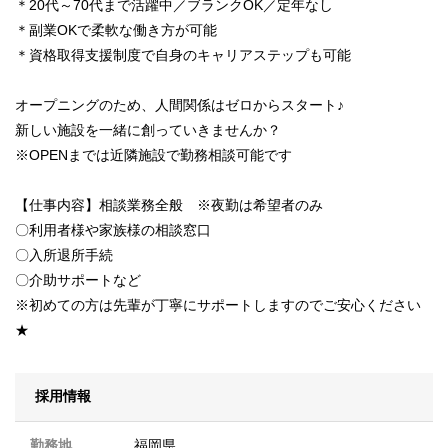
＊20代～70代まで活躍中／ブランクOK／定年なし
＊副業OKで柔軟な働き方が可能
＊資格取得支援制度で自身のキャリアステップも可能
オープニングのため、人間関係はゼロからスタート♪
新しい施設を一緒に創っていきませんか？
※OPENまでは近隣施設で勤務相談可能です
【仕事内容】相談業務全般 ※夜勤は希望者のみ
〇利用者様や家族様の相談窓口
〇入所退所手続
〇介助サポートなど
※初めての方は先輩が丁寧にサポートしますのでご安心ください
★
採用情報
勤務地
福岡県