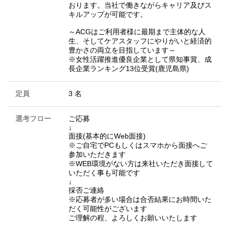
おります。当社で働きながらキャリア及びス
キルアップが可能です。
～ACGはご利用者様に最期まで主体的な人
生、そしてケアスタッフにやりがいと経済的
豊かさの両立を目指しています～
※女性活躍推進優良企業として県知事賞、成
長企業ランキング13位受賞(鹿児島県)
定員
3 名
選考フロー
ご応募
↓
面接(基本的にWeb面接)
※ご自宅でPCもしくはスマホから面接へご
参加いただきます
※WEB環境がない方は来社いただき面接して
いただく事も可能です
↓
採否ご連絡
※応募者が多い場合は合否結果にお時間いた
だく可能性がございます
ご理解の程、よろしくお願いいたします