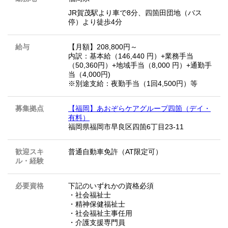
JR賀茂駅より車で8分、四箇田団地（バス
停）より徒歩4分
給与
【月額】208,800円～
内訳：基本給（146,440 円）+業務手当
（50,360円）+地域手当（8,000 円）+通勤手
当（4,000円)
※別途支給：夜勤手当（1回4,500円）等
募集拠点
【福岡】あおぞらケアグループ四箇（デイ・
有料）
福岡県福岡市早良区四箇6丁目23‐11
歓迎スキ
普通自動車免許（AT限定可）
ル・経験
必要資格
下記のいずれかの資格必須
・社会福祉士
・精神保健福祉士
・社会福祉主事任用
・介護支援専門員