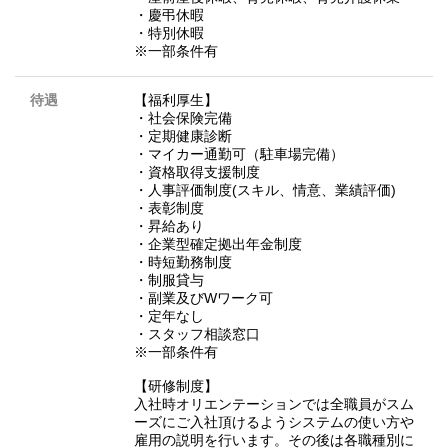
・慶弔休暇
・特別休暇
※一部条件有
待遇
【福利厚生】
・社会保険完備
・定期健康診断
・マイカー通勤可（駐車場完備）
・資格取得支援制度
・人事評価制度(スキル、情意、業績評価)
・表彰制度
・昇給あり
・企業型確定拠出年金制度
・時短勤務制度
・制服貸与
・副業及びWワーク可
・定年なし
・スタッフ相談窓口
※一部条件有
【研修制度】
入社時オリエンテーションでは全職員がスム
ーズにご入社頂けるようシステムの使い方や
雇用の説明を行います。その後は各職種別に