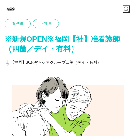
看護職
正社員
※新規OPEN※福岡【社】准看護師
（四箇／デイ・有料）
【福岡】あおぞらケアグループ四箇（デイ・有料）