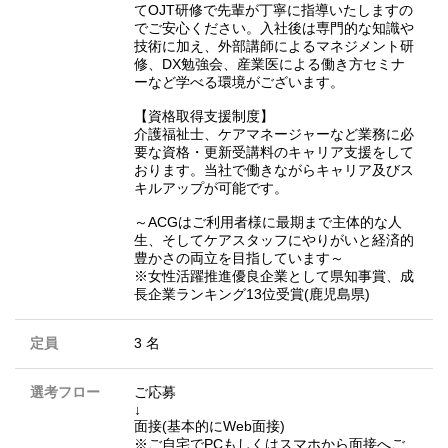
てOJT研修で先輩が丁寧に指導いたしますの
でご安心ください。入社後は専門的な知識や
技術に加え、外部講師によるマネジメント研
修、DX勉強会、産業医による働き方セミナ
ーなど学べる環境がございます。
【資格取得支援制度】
介護福祉士、ケアマネージャーなど業務に必
要な資格・更新受講料のキャリア支援をして
おります。当社で働きながらキャリア及びス
キルアップが可能です。
～ACGはご利用者様に最期まで主体的な人
生、そしてケアスタッフにやりがいと経済的
豊かさの両立を目指しています～
※女性活躍推進優良企業として県知事賞、成
長企業ランキング13位受賞(鹿児島県)
定員
3 名
選考フロー
ご応募
↓
面接(基本的にWeb面接)
※ご自宅でPCもしくはスマホから面接へご