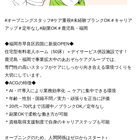
#オープニングスタッフ#ケア重視#未経験ブランクOK＃キャリア
アップ＃定年なし#副業OK＃鹿児島・福岡
◆福岡市早良区四箇に新規OPEN◆
住宅型有料老人ホーム（50床）＋デイサービス併設施設です！
鹿児島・福岡で事業拡大中のあおぞらケアグループでは、
専門性の高いスタッフがケアにしっかり向き合える環境づくりを
大切にしています。
◆ACGの特徴◆
＊AI・IT導入により業務効率化 → ケアに集中できる環境
＊年齢・性別・国籍不問／実力・頑張りを正当に評価
＊20代～70代まで活躍中／ブランクOK／定年なし
＊副業OKで柔軟な働き方が可能
＊資格取得支援制度で自身のキャリアステップも可能
オープニングのため、人間関係はゼロからスタート♪