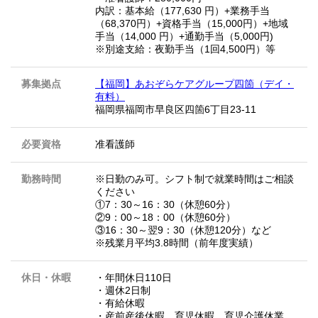
内訳：基本給（177,630 円）+業務手当
（68,370円）+資格手当（15,000円）+地域
手当（14,000 円）+通勤手当（5,000円)
※別途支給：夜勤手当（1回4,500円）等
募集拠点
【福岡】あおぞらケアグループ四箇（デイ・
有料）
福岡県福岡市早良区四箇6丁目23‐11
必要資格
准看護師
勤務時間
※日勤のみ可。シフト制で就業時間はご相談
ください
①7：30～16：30（休憩60分）
②9：00～18：00（休憩60分）
③16：30～翌9：30（休憩120分）など
※残業月平均3.8時間（前年度実績）
休日・休暇
・年間休日110日
・週休2日制
・有給休暇
・産前産後休暇、育児休暇、育児介護休業