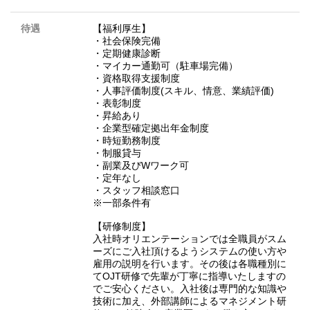
待遇
【福利厚生】
・社会保険完備
・定期健康診断
・マイカー通勤可（駐車場完備）
・資格取得支援制度
・人事評価制度(スキル、情意、業績評価)
・表彰制度
・昇給あり
・企業型確定拠出年金制度
・時短勤務制度
・制服貸与
・副業及びWワーク可
・定年なし
・スタッフ相談窓口
※一部条件有
【研修制度】
入社時オリエンテーションでは全職員がスム
ーズにご入社頂けるようシステムの使い方や
雇用の説明を行います。その後は各職種別に
てOJT研修で先輩が丁寧に指導いたしますの
でご安心ください。入社後は専門的な知識や
技術に加え、外部講師によるマネジメント研