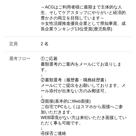
～ACGはご利用者様に最期まで主体的な人
生、そしてケアスタッフにやりがいと経済的
豊かさの両立を目指しています～
※女性活躍推進優良企業として県知事賞、成
長企業ランキング13位受賞(鹿児島県)
定員
2 名
選考フロー
①ご応募
書類選考のご案内をメールにてお送りしま
す。
↓
②書類選考（履歴書・職務経歴書）
メールにてご提出をお願いしております。メ
ール添付が出来ない方のみ郵送可。
↓
③面接(基本的にWeb面接)
ご自宅でPCもしくはスマホから面接へご参
加いただきます。
WEB環境がない方は来社いただき面接してい
ただく事も可能です。
↓
④採否ご連絡