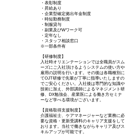
・表彰制度
・昇給あり
・企業型確定拠出年金制度
・時短勤務制度
・制服貸与
・副業及びWワーク可
・定年なし
・スタッフ相談窓口
※一部条件有
【研修制度】
入社時オリエンテーションでは全職員がスム
ーズにご入社頂けるようシステムの使い方や
雇用の説明を行います。その後は各職種別に
てOJT研修で先輩が丁寧に指導いたしますの
でご安心ください。入社後は専門的な知識や
技術に加え、外部講師によるマネジメント研
修、DX勉強会、産業医による働き方セミナ
ーなど学べる環境がございます。
【資格取得支援制度】
介護福祉士、ケアマネージャーなど業務に必
要な資格・更新受講料のキャリア支援をして
おります。当社で働きながらキャリア及びス
キルアップが可能です。