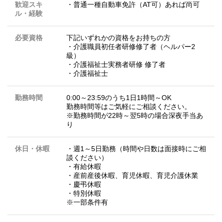
歓迎スキ
・普通一種自動車免許（AT可）あれば尚可
ル・経験
必要資格
下記いずれかの資格をお持ちの方
・介護職員初任者研修修了者（ヘルパー2
級）
・介護福祉士実務者研修 修了者
・介護福祉士
勤務時間
0:00～23:59のうち1日1時間～OK
勤務時間等はご気軽にご相談ください。
※勤務時間が22時～翌5時の場合深夜手当あ
り
休日・休暇
・週1～5日勤務（時間や日数は面接時にご相
談ください）
・有給休暇
・産前産後休暇、育児休暇、育児介護休業
・慶弔休暇
・特別休暇
※一部条件有