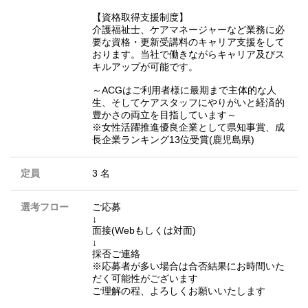
【資格取得支援制度】
介護福祉士、ケアマネージャーなど業務に必
要な資格・更新受講料のキャリア支援をして
おります。当社で働きながらキャリア及びス
キルアップが可能です。
～ACGはご利用者様に最期まで主体的な人
生、そしてケアスタッフにやりがいと経済的
豊かさの両立を目指しています～
※女性活躍推進優良企業として県知事賞、成
長企業ランキング13位受賞(鹿児島県)
定員
3 名
選考フロー
ご応募
↓
面接(Webもしくは対面)
↓
採否ご連絡
※応募者が多い場合は合否結果にお時間いた
だく可能性がございます
ご理解の程、よろしくお願いいたします