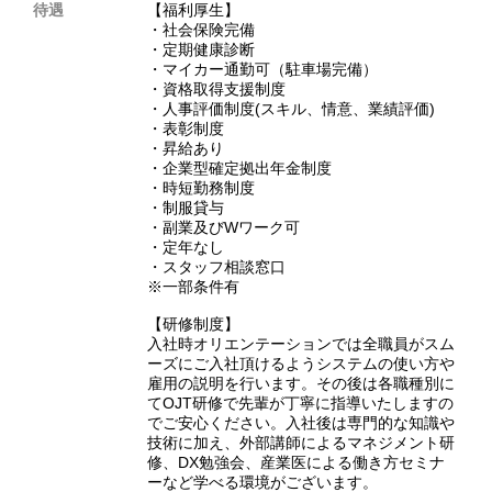
待遇
【福利厚生】
・社会保険完備
・定期健康診断
・マイカー通勤可（駐車場完備）
・資格取得支援制度
・人事評価制度(スキル、情意、業績評価)
・表彰制度
・昇給あり
・企業型確定拠出年金制度
・時短勤務制度
・制服貸与
・副業及びWワーク可
・定年なし
・スタッフ相談窓口
※一部条件有
【研修制度】
入社時オリエンテーションでは全職員がスム
ーズにご入社頂けるようシステムの使い方や
雇用の説明を行います。その後は各職種別に
てOJT研修で先輩が丁寧に指導いたしますの
でご安心ください。入社後は専門的な知識や
技術に加え、外部講師によるマネジメント研
修、DX勉強会、産業医による働き方セミナ
ーなど学べる環境がございます。