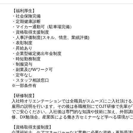
【福利厚生】
・社会保険完備
・定期健康診断
・マイカー通勤可（駐車場完備）
・資格取得支援制度
・人事評価制度(スキル、情意、業績評価)
・表彰制度
・昇給あり
・企業型確定拠出年金制度
・時短勤務制度
・制服貸与
・副業及びWワーク可
・定年なし
・スタッフ相談窓口
※一部条件有
【研修制度】
入社時オリエンテーションでは全職員がスムーズにご入社頂ける
雇用の説明を行います。その後は各職種別にてOJT研修で先輩
でご安心ください。入社後は専門的な知識や技術に加え、外部講
修、DX勉強会、産業医による働き方セミナーなど学べる環境が
【資格取得支援制度】
介護福祉士、ケアマネージャーなど業務に必要な資格・更新受講