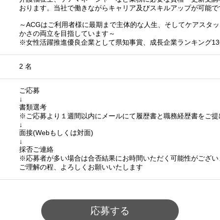
おります。当社で働きながらキャリア及びスキルアップが可能で
～ACGはご利用者様に最期まで主体的な人生、そしてケアスタ
かさの両立を目指しています～
※女性活躍推進優良企業として県知事賞、成長企業ランキング13
2 名
ご応募
↓
書類選考
※ご応募より１週間以内にメールにて履歴書と職務経歴書をご提
↓
面接(Webもしくは対面)
↓
採否ご連絡
※応募者が多い場合は合否結果にお時間いただく可能性がござい
ご理解の程、よろしくお願いいたします
応募する