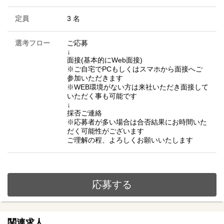
定員
3 名
選考フロー
ご応募
↓
面接(基本的にWeb面接)
※ご自宅でPCもしくはスマホから面接へご
参加いただきます
※WEB環境がない方は来社いただき面接して
いただく事も可能です
↓
採否ご連絡
※応募者が多い場合は合否結果にお時間いた
だく可能性がございます
ご理解の程、よろしくお願いいたします
応募する
関連求人