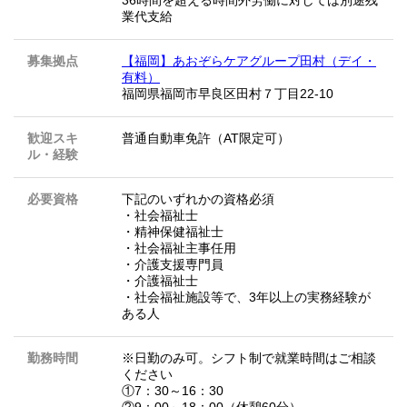
36時間を超える時間外労働に対しては別途残
業代支給
募集拠点
【福岡】あおぞらケアグループ田村（デイ・
有料）
福岡県福岡市早良区田村７丁目22-10
歓迎スキ
普通自動車免許（AT限定可）
ル・経験
必要資格
下記のいずれかの資格必須
・社会福祉士
・精神保健福祉士
・社会福祉主事任用
・介護支援専門員
・介護福祉士
・社会福祉施設等で、3年以上の実務経験が
ある人
勤務時間
※日勤のみ可。シフト制で就業時間はご相談
ください
①7：30～16：30