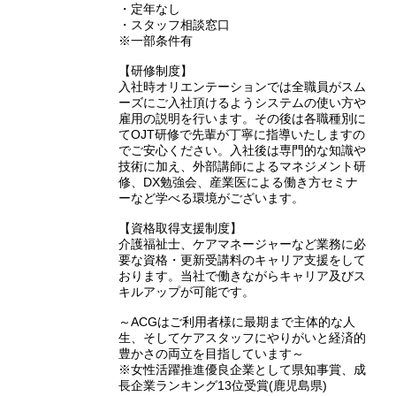
・定年なし
・スタッフ相談窓口
※一部条件有
【研修制度】
入社時オリエンテーションでは全職員がスム
ーズにご入社頂けるようシステムの使い方や
雇用の説明を行います。その後は各職種別に
てOJT研修で先輩が丁寧に指導いたしますの
でご安心ください。入社後は専門的な知識や
技術に加え、外部講師によるマネジメント研
修、DX勉強会、産業医による働き方セミナ
ーなど学べる環境がございます。
【資格取得支援制度】
介護福祉士、ケアマネージャーなど業務に必
要な資格・更新受講料のキャリア支援をして
おります。当社で働きながらキャリア及びス
キルアップが可能です。
～ACGはご利用者様に最期まで主体的な人
生、そしてケアスタッフにやりがいと経済的
豊かさの両立を目指しています～
※女性活躍推進優良企業として県知事賞、成
長企業ランキング13位受賞(鹿児島県)