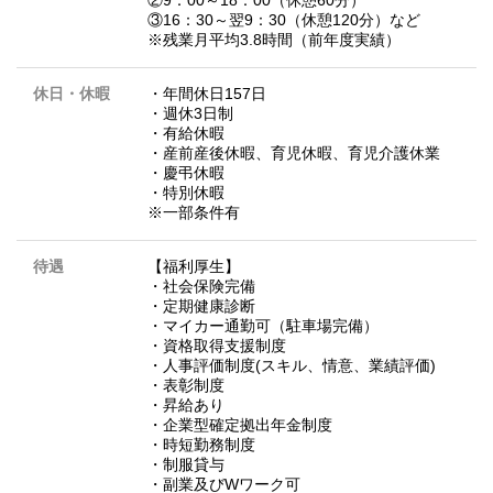
②9：00～18：00（休憩60分）
③16：30～翌9：30（休憩120分）など
※残業月平均3.8時間（前年度実績）
休日・休暇
・年間休日157日
・週休3日制
・有給休暇
・産前産後休暇、育児休暇、育児介護休業
・慶弔休暇
・特別休暇
※一部条件有
待遇
【福利厚生】
・社会保険完備
・定期健康診断
・マイカー通勤可（駐車場完備）
・資格取得支援制度
・人事評価制度(スキル、情意、業績評価)
・表彰制度
・昇給あり
・企業型確定拠出年金制度
・時短勤務制度
・制服貸与
・副業及びWワーク可