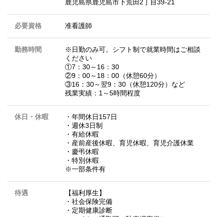
鹿児島県鹿児島市下荒田2丁目39-21
必要資格
准看護師
勤務時間
※日勤のみ可。シフト制で就業時間はご相談
ください
①7：30～16：30
②9：00～18：00（休憩60分）
③16：30～翌9：30（休憩120分）など
残業実績：1～5時間程度
休日・休暇
・年間休日157日
・週休3日制
・有給休暇
・産前産後休暇、育児休暇、育児介護休業
・慶弔休暇
・特別休暇
※一部条件有
待遇
【福利厚生】
・社会保険完備
・定期健康診断