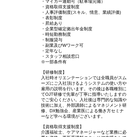
・マイカー通勤可（駐車場完備）
・資格取得支援制度
・人事評価制度(スキル、情意、業績評価)
・表彰制度
・昇給あり
・企業型確定拠出年金制度
・時短勤務制度
・制服貸与
・副業及びWワーク可
・定年なし
・スタッフ相談窓口
※一部条件有
【研修制度】
入社時オリエンテーションでは全職員がスム
ーズにご入社頂けるようシステムの使い方や
雇用の説明を行います。その後は各職種別に
てOJT研修で先輩が丁寧に指導いたしますの
でご安心ください。入社後は専門的な知識や
技術に加え、外部講師によるマネジメント研
修、DX勉強会、産業医による働き方セミナ
ーなど学べる環境がございます。
【資格取得支援制度】
介護福祉士、ケアマネージャーなど業務に必