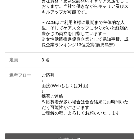
要な資格・更新受講料のキャリア支援をして
おります。当社で働きながらキャリア及びス
キルアップが可能です。
～ACGはご利用者様に最期まで主体的な人
生、そしてケアスタッフにやりがいと経済的
豊かさの両立を目指しています～
※女性活躍推進優良企業として県知事賞、成
長企業ランキング13位受賞(鹿児島県)
定員
3 名
選考フロー
ご応募
↓
面接(Webもしくは対面)
↓
採否ご連絡
※応募者が多い場合は合否結果にお時間いた
だく可能性がございます
ご理解の程、よろしくお願いいたします