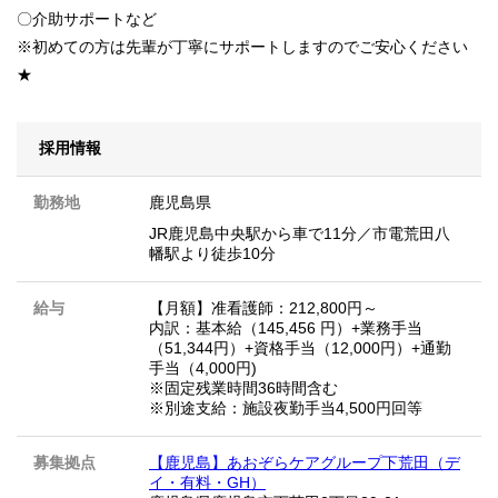
〇介助サポートなど
※初めての方は先輩が丁寧にサポートしますのでご安心ください
★
採用情報
勤務地
鹿児島県
JR鹿児島中央駅から車で11分／市電荒田八
幡駅より徒歩10分
給与
【月額】准看護師：212,800円～
内訳：基本給（145,456 円）+業務手当
（51,344円）+資格手当（12,000円）+通勤
手当（4,000円)
※固定残業時間36時間含む
※別途支給：施設夜勤手当4,500円回等
募集拠点
【鹿児島】あおぞらケアグループ下荒田（デ
イ・有料・GH）