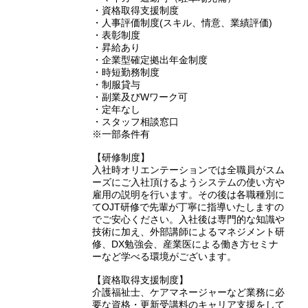
・資格取得支援制度
・人事評価制度(スキル、情意、業績評価)
・表彰制度
・昇給あり
・企業型確定拠出年金制度
・時短勤務制度
・制服貸与
・副業及びWワーク可
・定年なし
・スタッフ相談窓口
※一部条件有
【研修制度】
入社時オリエンテーションでは全職員がスム
ーズにご入社頂けるようシステムの使い方や
雇用の説明を行います。その後は各職種別に
てOJT研修で先輩が丁寧に指導いたしますの
でご安心ください。入社後は専門的な知識や
技術に加え、外部講師によるマネジメント研
修、DX勉強会、産業医による働き方セミナ
ーなど学べる環境がございます。
【資格取得支援制度】
介護福祉士、ケアマネージャーなど業務に必
要な資格・更新受講料のキャリア支援をして