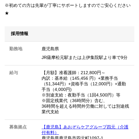
※初めての方は先輩が丁寧にサポートしますのでご安心ください
★
採用情報
勤務地
鹿児島県
JR薩摩松元駅または上伊集院駅より車で9分
給与
【月額】准看護師：212,800円～
内訳：基本給（145,456 円）+業務手当
（51,344円）+資格手当（12,000円）+通勤
手当（4,000円)
※別途支給：夜勤手当（1回4,500円）等
※固定残業代（36時間分）含む、
36時間を超える時間外労働に対しては別途残
業代支給
募集拠点
【鹿児島】あおぞらケアグループ四元（介護
付有料）
鹿児島県鹿児島市四元町1097-1