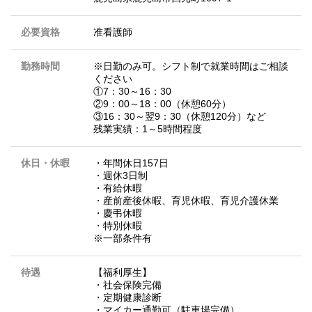
必要資格
准看護師
勤務時間
※日勤のみ可。シフト制で就業時間はご相談
ください
①7：30～16：30
②9：00～18：00（休憩60分）
③16：30～翌9：30（休憩120分）など
残業実績：1～5時間程度
休日・休暇
・年間休日157日
・週休3日制
・有給休暇
・産前産後休暇、育児休暇、育児介護休業
・慶弔休暇
・特別休暇
※一部条件有
待遇
【福利厚生】
・社会保険完備
・定期健康診断
・マイカー通勤可（駐車場完備）