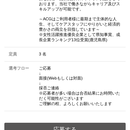
おります。当社で働きながらキャリア及びス
キルアップが可能です。
～ACGはご利用者様に最期まで主体的な人
生、そしてケアスタッフにやりがいと経済的
豊かさの両立を目指しています～
※女性活躍推進優良企業として県知事賞、成
長企業ランキング13位受賞(鹿児島県)
定員
3 名
選考フロー
ご応募
↓
面接(Webもしくは対面)
↓
採否ご連絡
※応募者が多い場合は合否結果にお時間いた
だく可能性がございます
ご理解の程、よろしくお願いいたします
応募する