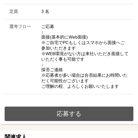
定員
3 名
選考フロー
ご応募
↓
面接(基本的にWeb面接)
※ご自宅でPCもしくはスマホから面接へご
参加いただきます
※WEB環境がない方は来社いただき面接して
いただく事も可能です
↓
採否ご連絡
※応募者が多い場合は合否結果にお時間いた
だく可能性がございます
ご理解の程、よろしくお願いいたします
応募する
関連求人