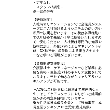
・定年なし
・スタッフ相談窓口
※一部条件有
【研修制度】
入社時オリエンテーションでは全職員がスム
ーズにご入社頂けるようシステムの使い方や
雇用の説明を行います。その後は各職種別に
てOJT研修で先輩が丁寧に指導いたしますの
でご安心ください。入社後は専門的な知識や
技術に加え、外部講師によるマネジメント研
修、DX勉強会、産業医による働き方セミナ
ーなど学べる環境がございます。
【資格取得支援制度】
介護福祉士、ケアマネージャーなど業務に必
要な資格・更新受講料のキャリア支援をして
おります。当社で働きながらキャリア及びス
キルアップが可能です。
～ACGはご利用者様に最期まで主体的な人
生、そしてケアスタッフにやりがいと経済的
豊かさの両立を目指しています～
※女性活躍推進優良企業として県知事賞、成
長企業ランキング13位受賞(鹿児島県)