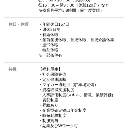
②9：00～18：00（休憩60分）
③16：30～翌9：30（休憩120分）など
※残業月平均3.8時間（前年度実績）
休日・休暇
・年間休日157日
・週休3日制
・有給休暇
・産前産後休暇、育児休暇、育児介護休業
・慶弔休暇
・特別休暇
※一部条件有
待遇
【福利厚生】
・社会保険完備
・定期健康診断
・マイカー通勤可（駐車場完備）
・資格取得支援制度
・人事評価制度(スキル、情意、業績評価)
・表彰制度
・昇給あり
・企業型確定拠出年金制度
・時短勤務制度
・制服貸与
・副業及びWワーク可