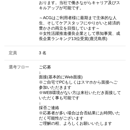
おります。当社で働きながらキャリア及びス
キルアップが可能です。
～ACGはご利用者様に最期まで主体的な人
生、そしてケアスタッフにやりがいと経済的
豊かさの両立を目指しています～
※女性活躍推進優良企業として県知事賞、成
長企業ランキング13位受賞(鹿児島県)
定員
3 名
選考フロー
ご応募
↓
面接(基本的にWeb面接)
※ご自宅でPCもしくはスマホから面接へご
参加いただきます
※WEB環境がない方は来社いただき面接して
いただく事も可能です
↓
採否ご連絡
※応募者が多い場合は合否結果にお時間いた
だく可能性がございます
ご理解の程、よろしくお願いいたします