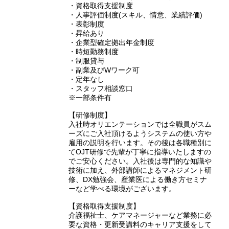
・資格取得支援制度
・人事評価制度(スキル、情意、業績評価)
・表彰制度
・昇給あり
・企業型確定拠出年金制度
・時短勤務制度
・制服貸与
・副業及びWワーク可
・定年なし
・スタッフ相談窓口
※一部条件有
【研修制度】
入社時オリエンテーションでは全職員がスム
ーズにご入社頂けるようシステムの使い方や
雇用の説明を行います。その後は各職種別に
てOJT研修で先輩が丁寧に指導いたしますの
でご安心ください。入社後は専門的な知識や
技術に加え、外部講師によるマネジメント研
修、DX勉強会、産業医による働き方セミナ
ーなど学べる環境がございます。
【資格取得支援制度】
介護福祉士、ケアマネージャーなど業務に必
要な資格・更新受講料のキャリア支援をして