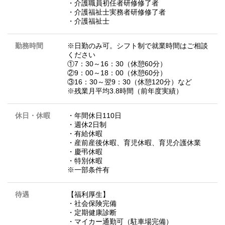
・介護職員初任者研修修了者
・介護福祉士実務者研修修了者
・介護福祉士
勤務時間
※日勤のみ可。シフト制で就業時間はご相談
ください
①7：30～16：30（休憩60分）
②9：00～18：00（休憩60分）
③16：30～翌9：30（休憩120分）など
※残業月平均3.8時間（前年度実績）
休日・休暇
・年間休日110日
・週休2日制
・有給休暇
・産前産後休暇、育児休暇、育児介護休業
・慶弔休暇
・特別休暇
※一部条件有
待遇
【福利厚生】
・社会保険完備
・定期健康診断
・マイカー通勤可（駐車場完備）