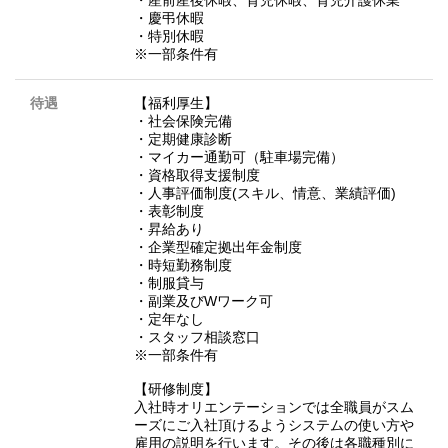
・産前産後休暇、育児休暇、育児介護休業
・慶弔休暇
・特別休暇
※一部条件有
待遇
【福利厚生】
・社会保険完備
・定期健康診断
・マイカー通勤可（駐車場完備）
・資格取得支援制度
・人事評価制度(スキル、情意、業績評価)
・表彰制度
・昇給あり
・企業型確定拠出年金制度
・時短勤務制度
・制服貸与
・副業及びWワーク可
・定年なし
・スタッフ相談窓口
※一部条件有
【研修制度】
入社時オリエンテーションでは全職員がスム
ーズにご入社頂けるようシステムの使い方や
雇用の説明を行います。その後は各職種別に