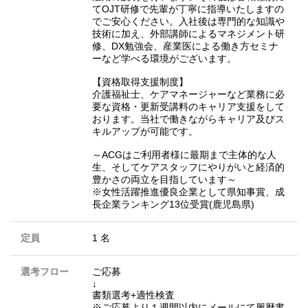
てOJT研修で先輩が丁寧に指導いたしますの
でご安心ください。入社後は専門的な知識や
技術に加え、外部講師によるマネジメント研
修、DX勉強会、産業医による働き方セミナ
ーなど学べる環境がございます。
【資格取得支援制度】
介護福祉士、ケアマネージャーなど業務に必
要な資格・更新受講料のキャリア支援をして
おります。当社で働きながらキャリア及びス
キルアップが可能です。
～ACGはご利用者様に最期まで主体的な人
生、そしてケアスタッフにやりがいと経済的
豊かさの両立を目指しています～
※女性活躍推進優良企業として県知事賞、成
長企業ランキング13位受賞(鹿児島県)
定員
1 名
選考フロー
ご応募
↓
書類選考+適性検査
※ご応募より１週間以内にメールにて履歴書