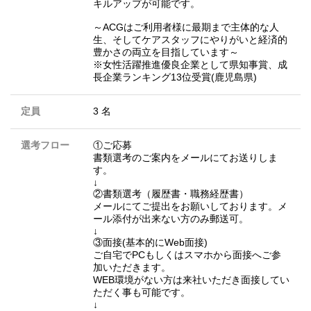
キルアップが可能です。
～ACGはご利用者様に最期まで主体的な人
生、そしてケアスタッフにやりがいと経済的
豊かさの両立を目指しています～
※女性活躍推進優良企業として県知事賞、成
長企業ランキング13位受賞(鹿児島県)
定員
3 名
選考フロー
①ご応募
書類選考のご案内をメールにてお送りしま
す。
↓
②書類選考（履歴書・職務経歴書）
メールにてご提出をお願いしております。メ
ール添付が出来ない方のみ郵送可。
↓
③面接(基本的にWeb面接)
ご自宅でPCもしくはスマホから面接へご参
加いただきます。
WEB環境がない方は来社いただき面接してい
ただく事も可能です。
↓