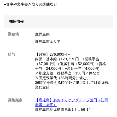
●食事や文字書き取りの訓練など
採用情報
勤務地
鹿児島県
鹿児島市エリア
給与
【月額】276,800円～
内訳：基本給（129,719 円）+業務手当
（67,081円）+所属手当（52,000円）+資格
手当（24,000円）+通勤手当（4,000円)
※別途支給：移動手当 150円／件など
※固定残業代（36時間分）含む、
36時間を超える時間外労働に対しては別途残
業代支給
募集拠点
【鹿児島】あおぞらケアグループ荒田（訪問
看護・居宅）
鹿児島県鹿児島市荒田1丁目56-14