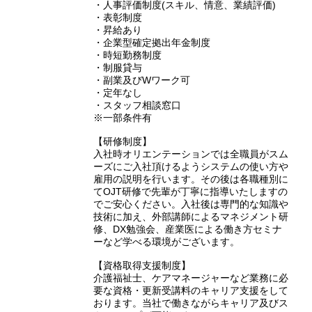
・人事評価制度(スキル、情意、業績評価)
・表彰制度
・昇給あり
・企業型確定拠出年金制度
・時短勤務制度
・制服貸与
・副業及びWワーク可
・定年なし
・スタッフ相談窓口
※一部条件有
【研修制度】
入社時オリエンテーションでは全職員がスム
ーズにご入社頂けるようシステムの使い方や
雇用の説明を行います。その後は各職種別に
てOJT研修で先輩が丁寧に指導いたしますの
でご安心ください。入社後は専門的な知識や
技術に加え、外部講師によるマネジメント研
修、DX勉強会、産業医による働き方セミナ
ーなど学べる環境がございます。
【資格取得支援制度】
介護福祉士、ケアマネージャーなど業務に必
要な資格・更新受講料のキャリア支援をして
おります。当社で働きながらキャリア及びス