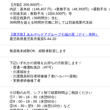
【月額】200,800円～
内訳：基本給（148,407 円）+業務手当（48,393円）+通勤手当（4
※別途支給：夜勤手当（1回4,500円）等
※固定残業代（36時間分）含む、
36時間を超える時間外労働に対しては別途残業代支給
【鹿児島】あおぞらケアグループ七福の里（デイ・有料）
鹿児島県鹿児島市紫原5-44-20
無資格未経験OK、経験者歓迎します
下記いずれかの資格をお持ちの方歓迎します！
・普通一種運転免許（AT可）
・介護福祉士
・介護職員初任者研修修了者(ヘルパー資格)
・実務者研修修了者
※日勤のみ可。シフト制で就業時間はご相談ください
①7：30～16：30（休憩60分）
②9：00～18：00（休憩60分）
③16：30～翌9：30（休憩120分）など