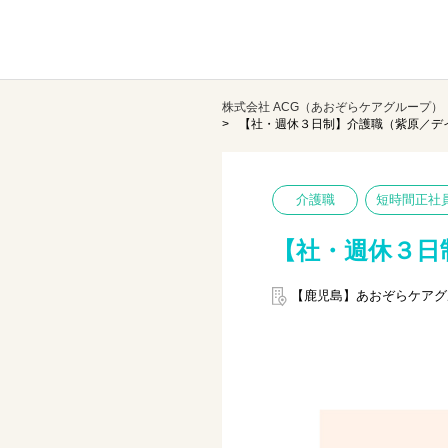
株式会社 ACG（あおぞらケアグループ）
【社・週休３日制】介護職（紫原／デ
介護職
短時間正社
【社・週休３日
【鹿児島】あおぞらケアグ