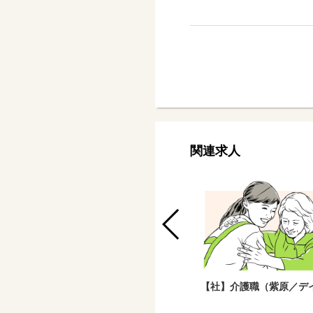
関連求人
【社・週休３日制】介護職（博多／デ
【社】介護職（紫原／デ
イ・有料）