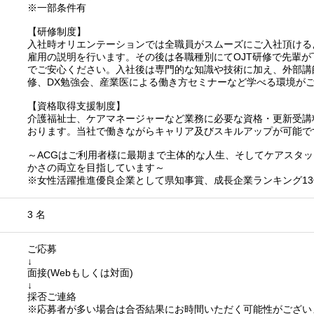
※一部条件有
【研修制度】
入社時オリエンテーションでは全職員がスムーズにご入社頂ける
雇用の説明を行います。その後は各職種別にてOJT研修で先輩
でご安心ください。入社後は専門的な知識や技術に加え、外部講
修、DX勉強会、産業医による働き方セミナーなど学べる環境が
【資格取得支援制度】
介護福祉士、ケアマネージャーなど業務に必要な資格・更新受講
おります。当社で働きながらキャリア及びスキルアップが可能で
～ACGはご利用者様に最期まで主体的な人生、そしてケアスタ
かさの両立を目指しています～
※女性活躍推進優良企業として県知事賞、成長企業ランキング13
3 名
ご応募
↓
面接(Webもしくは対面)
↓
採否ご連絡
※応募者が多い場合は合否結果にお時間いただく可能性がござい