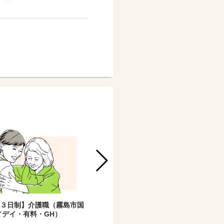
休３日制】介護職（霧島市国
※新規OPEN※福岡【社・週休３日
／デイ・有料・GH）
制】介護職（四箇／デイ・有料）