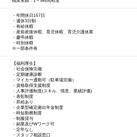
残業実績：1～5時間程度
・年間休日157日
・週休3日制
・有給休暇
・産前産後休暇、育児休暇、育児介護休業
・慶弔休暇
・特別休暇
※一部条件有
【福利厚生】
・社会保険完備
・定期健康診断
・マイカー通勤可（駐車場完備）
・資格取得支援制度
・人事評価制度(スキル、情意、業績評価)
・表彰制度
・昇給あり
・企業型確定拠出年金制度
・時短勤務制度
・制服貸与
・副業及びWワーク可
・定年なし
・スタッフ相談窓口