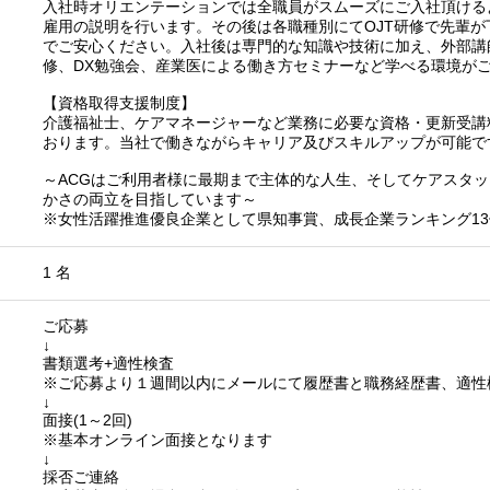
入社時オリエンテーションでは全職員がスムーズにご入社頂ける
雇用の説明を行います。その後は各職種別にてOJT研修で先輩
でご安心ください。入社後は専門的な知識や技術に加え、外部講
修、DX勉強会、産業医による働き方セミナーなど学べる環境が
【資格取得支援制度】
介護福祉士、ケアマネージャーなど業務に必要な資格・更新受講
おります。当社で働きながらキャリア及びスキルアップが可能で
～ACGはご利用者様に最期まで主体的な人生、そしてケアスタ
かさの両立を目指しています～
※女性活躍推進優良企業として県知事賞、成長企業ランキング13
1 名
ご応募
↓
書類選考+適性検査
※ご応募より１週間以内にメールにて履歴書と職務経歴書、適性
↓
面接(1～2回)
※基本オンライン面接となります
↓
採否ご連絡