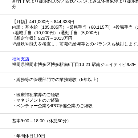
JR竹下駅より徒歩約10分／西鉄バス:きよみ立体橋東停より徒歩
分
【月額】441,000円～844,333円
内訳：基本給（185,885円）+業務手当（60,115円）+役職手当（180
+地域手当（10,000円）+通勤手当（5,000円)
【想定年収】529万～1013万円
※経験や能力を考慮し、前職の給与等とのバランスも検討します
福岡支店
福岡県福岡市博多区博多駅南6丁目13-21 駅南ジェイティビル2F
・総務等の管理部門での業務経験（5年以上）
・医療福祉業界のご経験
・マネジメントのご経験
・ベンチャー企業やIPO準備企業のご経験
基本9:00～18:00（休憩60分）
・年間休日110日