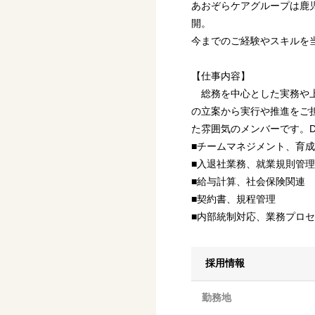
あおぞらケアグループは鹿児
開。
今までのご経験やスキルを
【仕事内容】
総務を中心とした実務や上
の立案から実行や推進をご
た雰囲気のメンバーです。
■チームマネジメント、育成
■入退社業務、就業規則管理
■給与計算、社会保険関連
■契約書、規程管理
■内部統制対応、業務プロ
採用情報
勤務地