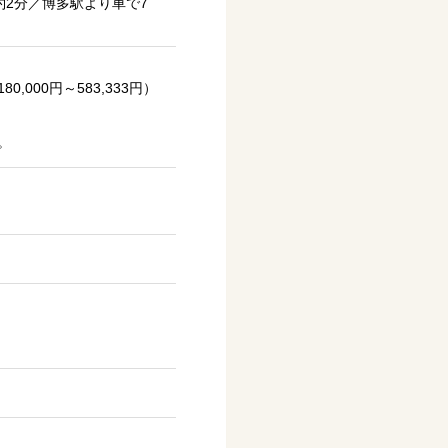
約2分／博多駅より車で7
,000円～583,333円）
。