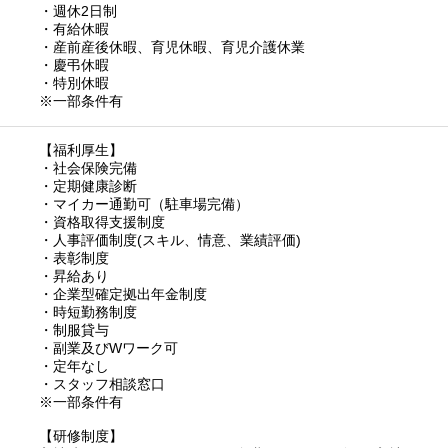
・週休2日制
・有給休暇
・産前産後休暇、育児休暇、育児介護休業
・慶弔休暇
・特別休暇
※一部条件有
【福利厚生】
・社会保険完備
・定期健康診断
・マイカー通勤可（駐車場完備）
・資格取得支援制度
・人事評価制度(スキル、情意、業績評価)
・表彰制度
・昇給あり
・企業型確定拠出年金制度
・時短勤務制度
・制服貸与
・副業及びWワーク可
・定年なし
・スタッフ相談窓口
※一部条件有
【研修制度】