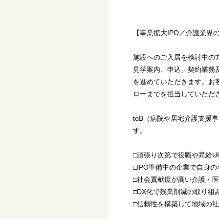
【事業拡大IPO／介護業界
施設へのご入居を検討中の
見学案内、申込、契約業務
を進めていただきます。お
ローまでを担当していただ
toB（病院や居宅介護支援
す。
□頑張り次第で役職や昇給U
□IPO準備中の企業で自身
□社会貢献度が高い介護・
□DX化で残業削減の取り組
□信頼性を構築して地域の