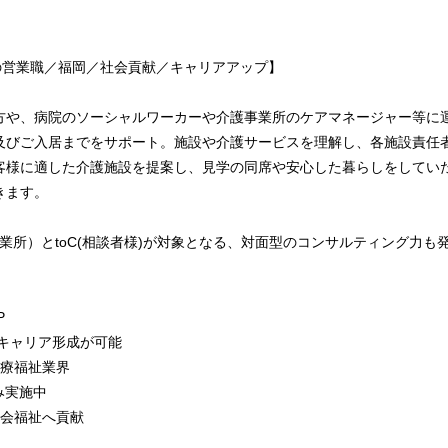
の営業職／福岡／社会貢献／キャリアアップ】
方や、病院のソーシャルワーカーや介護事業所のケアマネージャー等に
及びご入居までをサポート。施設や介護サービスを理解し、各施設責任
客様に適した介護施設を提案し、見学の同席や安心した暮らしをしてい
きます。
事業所）とtoC(相談者様)が対象となる、対面型のコンサルティング力
P
のキャリア形成が可能
医療福祉業界
み実施中
社会福祉へ貢献