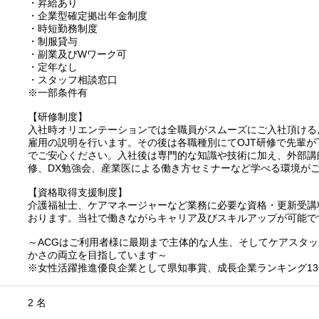
・昇給あり
・企業型確定拠出年金制度
・時短勤務制度
・制服貸与
・副業及びWワーク可
・定年なし
・スタッフ相談窓口
※一部条件有
【研修制度】
入社時オリエンテーションでは全職員がスムーズにご入社頂ける
雇用の説明を行います。その後は各職種別にてOJT研修で先輩
でご安心ください。入社後は専門的な知識や技術に加え、外部講
修、DX勉強会、産業医による働き方セミナーなど学べる環境が
【資格取得支援制度】
介護福祉士、ケアマネージャーなど業務に必要な資格・更新受講
おります。当社で働きながらキャリア及びスキルアップが可能で
～ACGはご利用者様に最期まで主体的な人生、そしてケアスタ
かさの両立を目指しています～
※女性活躍推進優良企業として県知事賞、成長企業ランキング13
2 名