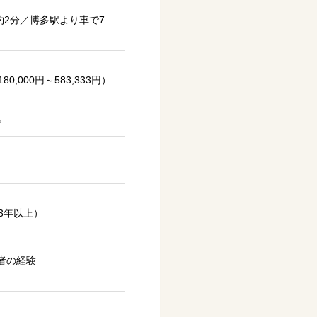
約2分／博多駅より車で7
,000円～583,333円）
。
3年以上）
者の経験