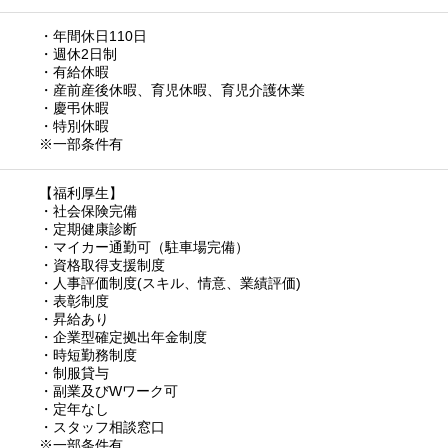
・年間休日110日
・週休2日制
・有給休暇
・産前産後休暇、育児休暇、育児介護休業
・慶弔休暇
・特別休暇
※一部条件有
【福利厚生】
・社会保険完備
・定期健康診断
・マイカー通勤可（駐車場完備）
・資格取得支援制度
・人事評価制度(スキル、情意、業績評価)
・表彰制度
・昇給あり
・企業型確定拠出年金制度
・時短勤務制度
・制服貸与
・副業及びWワーク可
・定年なし
・スタッフ相談窓口
※一部条件有