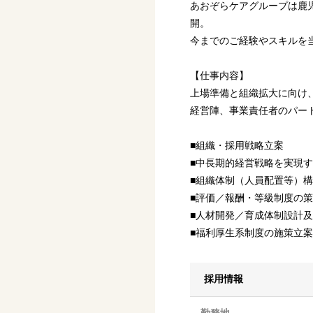
あおぞらケアグループは鹿児
開。
今までのご経験やスキルを
【仕事内容】
上場準備と組織拡大に向け
経営陣、事業責任者のパー
■組織・採用戦略立案
■中長期的経営戦略を実現
■組織体制（人員配置等）
■評価／報酬・等級制度の
■人材開発／育成体制設計
■福利厚生系制度の施策立
採用情報