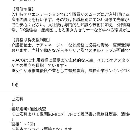
【研修制度】
入社時オリエンテーションでは全職員がスムーズにご入社頂ける
雇用の説明を行います。その後は各職種別にてOJT研修で先輩
でご安心ください。入社後は専門的な知識や技術に加え、外部講
修、DX勉強会、産業医による働き方セミナーなど学べる環境が
【資格取得支援制度】
介護福祉士、ケアマネージャーなど業務に必要な資格・更新受講
おります。当社で働きながらキャリア及びスキルアップが可能で
～ACGはご利用者様に最期まで主体的な人生、そしてケアスタ
かさの両立を目指しています～
※女性活躍推進優良企業として県知事賞、成長企業ランキング13
1 名
ご応募
↓
書類選考+適性検査
※ご応募より１週間以内にメールにて履歴書と職務経歴書、適性
↓
面接(1～2回)
※基本オンライン面接となります