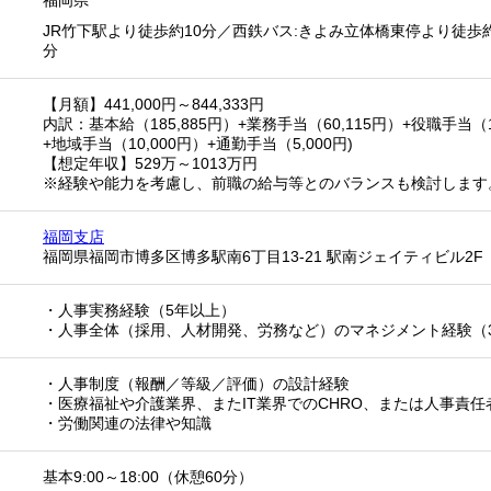
福岡県
JR竹下駅より徒歩約10分／西鉄バス:きよみ立体橋東停より徒歩
分
【月額】441,000円～844,333円
内訳：基本給（185,885円）+業務手当（60,115円）+役職手当（180
+地域手当（10,000円）+通勤手当（5,000円)
【想定年収】529万～1013万円
※経験や能力を考慮し、前職の給与等とのバランスも検討します
福岡支店
福岡県福岡市博多区博多駅南6丁目13-21 駅南ジェイティビル2F
・人事実務経験（5年以上）
・人事全体（採用、人材開発、労務など）のマネジメント経験（
・人事制度（報酬／等級／評価）の設計経験
・医療福祉や介護業界、またIT業界でのCHRO、または人事責任
・労働関連の法律や知識
基本9:00～18:00（休憩60分）