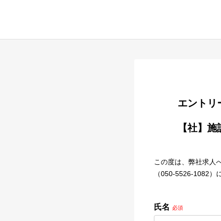
        
        【社】施設内ケアマネジャー（梅ヶ丘・特養）

この度は、弊社求人
（050-5526-1
氏名
必須