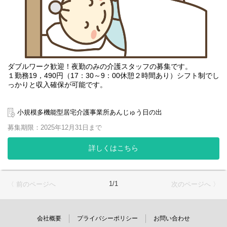
ダブルワーク歓迎！夜勤のみの介護スタッフの募集です。
１勤務19，490円（17：30～9：00休憩２時間あり）シフト制でし
っかりと収入確保が可能です。
「通い」「訪問」「宿泊」、この在宅介護に欠かせない3つのサー
ビスを組み合わせ、ひとつの事業所でまかなうのが小規模多機能
小規模多機能型居宅介護事業所あんじゅう日の出
型居宅介護です。
募集期限：2025年12月31日まで
日常生活の食事や入浴、排泄介助等をサポートし、必要なときに
必要なサービスを柔軟に対応するお仕事です。
詳しくはこちら
夜勤は不安・・・と心配な方にもベテラン介護スタッフによるサ
ービス同行も実施しております！
また、10代から60代の方まで幅広い年齢の方が介護スタッフとし
1/1
〈 前のページへ
次のページへ 〉
て働いております。
様々な入居者様への対応となりますので、経験値が上がりスキル
アップの機会となります。
会社概要
プライバシーポリシー
お問い合わせ
サービスのない時間は、介護ステーションで簡単な事務処理を行