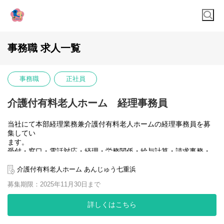
事務職 求人一覧
事務職
正社員
介護付有料老人ホーム 経理事務員
当社にて本部経理業務兼介護付有料老人ホームの経理事務員を募
集してい
ます。
受付・窓口・電話対応・経理・労務関係・給与計算・請求事務・
施
設有料関連の業務
介護付有料老人ホーム あんじゅう七重浜
募集期限：2025年11月30日まで
詳しくはこちら