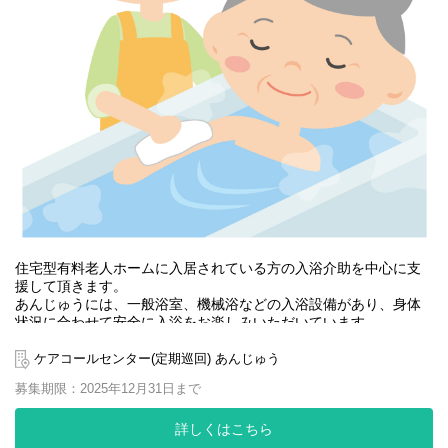
住宅型有料老人ホームに入居されている方の入浴介助を中心に支
援して頂きます。
あんじゅうには、一般浴室、機械浴などの入浴設備があり、身体
状況に合わせて安全に入浴をお楽しみいただいています。
入浴介助のやりがい。
それは入浴をとても楽しみにされている入居者様がいらっしゃる
ケアコールセンター(定期巡回) あんじゅう
こと。
募集期限：2025年12月31日まで
そして入浴後の満足された「お顔」を見れること!
また全身観察も行います。
詳しくはこちら
早期皮膚異常の発見や、処置経過なども確認し看護師と連携しま
す。