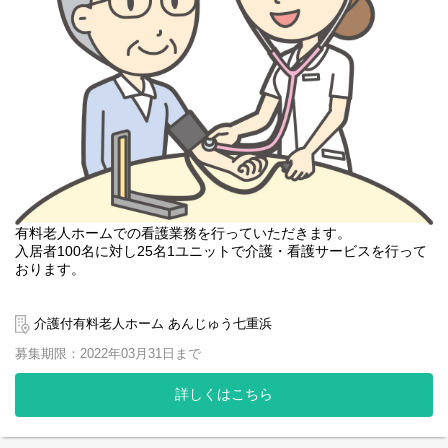
有料老人ホームでの看護業務を行っていただきます。
入居者100名に対し25名1ユニットで介護・看護サービスを行って
おります。
【主たる業務内容】
・バイタル測定、健康管理
介護付有料老人ホーム あんじゅう七重浜
・服薬管理
募集期限：2022年03月31日まで
・入浴後の処置等
・往診医師との連携
詳しくはこちら
介護職、機能訓練担当者、ケアマネジャー、生活相談員と連携
し、いつまでもあんじゅうでお暮し頂くために、自立支援を基本
として、健康管理を行っていただきます。