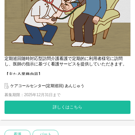
定期巡回随時対応型訪問介護看護で定期的に利用者様宅に訪問
し、医師の指示に基づく看護サービスを提供していただきます。
【主たる業務内容】
・バイタル測定、健康管理
・服薬管理
ケアコールセンター(定期巡回) あんじゅう
・通院同行支援など
募集期限：2025年12月31日まで
・オンコール対応あり
介護職と連携し、いつまでも住み慣れた地域でお暮し頂くため
詳しくはこちら
に、自立支援を基本として、健康管理を行っていただきます。
当社では引き続き新型コロナウイルス対策をしっかりと行ってお
ります。
看護
パート