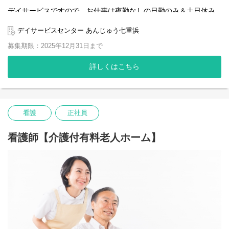
デイサービスですので、お仕事は夜勤なしの日勤のみ＆土日休み
なのも魅力です。
ブランクのある方や60歳以上の方のご応募も歓迎です。
デイサービスセンター あんじゅう七重浜
募集期限：2025年12月31日まで
当社では、仕事もプライベートも楽しんでもらいたいという考え
があります。 趣味や、家族との時間を楽しみながら働いてくださ
い。
詳しくはこちら
看護
正社員
看護師【介護付有料老人ホーム】