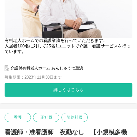
有料老人ホームでの看護業務を行っていただきます。
入居者100名に対して25名1ユニットで介護・看護サービスを行っ
ています。
【主たる業務内容】
・バイタル測定、健康管理
介護付有料老人ホーム あんじゅう七重浜
・服薬管理
募集期限：2023年11月30日まで
・往診医師との連携
・入浴後の処置など
詳しくはこちら
介護職、機能訓練担当者、ケアマネジャー、生活相談員と連携
し、いつまでもあんじゅうでのお暮し頂くために、自立支援を基
本として、健康管理を行っていただきます。
看護
正社員
契約社員
看護師・准看護師 夜勤なし 【小規模多機