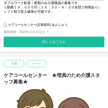
ダブルワーク歓迎！夜勤のみ介護職員の募集です。
１勤務１９，０００円（１６：３０～９：３０休憩２時間あり）
シフト制で収入確保が可能です。
ケアコールあんじゅうは自立支援・重度化防止をモットーに口腔
ケア、トイレ誘導、起床・就寝介助、食堂誘導のサービス提供、
ケアコールセンター(定期巡回) あんじゅう
サービス記録が主な業務となります。必要時にコール対応を行い
募集期限：2023年12月31日まで
ます。
様々なお客様へサービスに入りますので、経験値が上がりスキル
アップの機会となります。
詳しくはこちら
サービスのない時間は、事務所で簡単な事務処理を行います。
当社では引き続き新型コロナウイルス対策をしっかりと行ってお
ります。
介護
パート
ケアコールセンター ★増員のため介護スタ
ッフ募集★