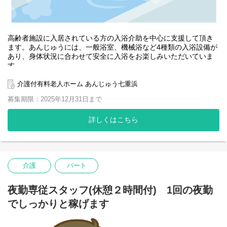
高齢者施設に入居されている方の入浴介助を中心に支援して頂き
ます。あんじゅうには、一般浴室、機械浴など4種類の入浴設備が
あり、身体状況に合わせて安全に入浴をお楽しみいただいていま
す。
入浴介助のやりがい。それは入浴をとても楽しみにされている入
居者様がいらっしゃること。
介護付有料老人ホーム あんじゅう七重浜
そして入浴後の満足された「お顔」を見れること!
募集期限：2025年12月31日まで
また全身観察も行います。早期皮膚異常の発見や、処置経過など
も確認し看護師と連携します。
詳しくはこちら
先輩職員が丁寧にご指導します。未経験の方も安心してお仕事が
できます。
七重浜デイサービス・デイサービス凛（函館市金堀町）において
も入浴介助員の求人を募集しておりますので、どちらかお選びい
ただけます。
介護
パート
夜勤専従スタッフ(休憩２時間付) 1回の夜勤
でしっかりと稼げます