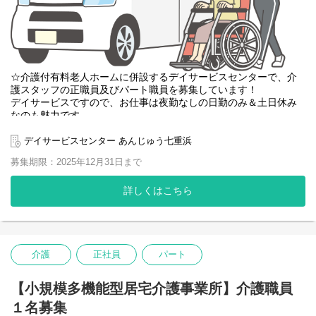
※夜勤あり（月５回程度）…夜勤時は１ユニット１名配置
※夜勤なしの相談可能
※事前の施設見学も可能ですので、お問い合わせください。
採用担当部署 本部総務課 (0138-48-7731)
☆介護付有料老人ホームに併設するデイサービスセンターで、介
護スタッフの正職員及びパート職員を募集しています！
デイサービスですので、お仕事は夜勤なしの日勤のみ＆土日休み
なのも魅力です。
介護経験のない方や介護の資格をお持ちでない方、60歳以上の方
のご応募も歓迎です。
デイサービスセンター あんじゅう七重浜
日勤のみ、土日休みの施設で身体に負担なく、ワークライフバラ
募集期限：2025年12月31日まで
ンスを大切にしながら働きませんか？
デイサービスでの介護業務全般です。
詳しくはこちら
※無資格・未経験・他業種からの転職でも、先輩スタッフが分か
るまで丁寧に指導いたします。
介護
正社員
パート
【小規模多機能型居宅介護事業所】介護職員
１名募集