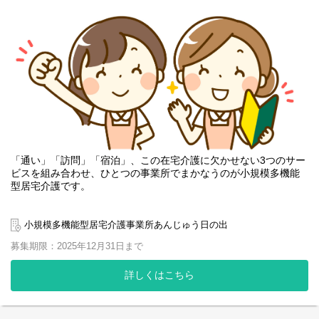
「通い」「訪問」「宿泊」、この在宅介護に欠かせない3つのサー
ビスを組み合わせ、ひとつの事業所でまかなうのが小規模多機能
型居宅介護です。
日常生活の食事や入浴、排泄介助等をサポートし、必要なときに
必要なサービスを柔軟に対応するお仕事です。
小規模多機能型居宅介護事業所あんじゅう日の出
募集期限：2025年12月31日まで
お客様満足のためにスタッフ一丸となって取り組んでいます。
あなたの個性と能力を最大限に生かせる環境で私たちの仲間とし
て一緒に働いてみませんか。
詳しくはこちら
※未経験・無資格・他業種からの転職でも先輩スタッフが分かる
まで丁寧に指導いたします。