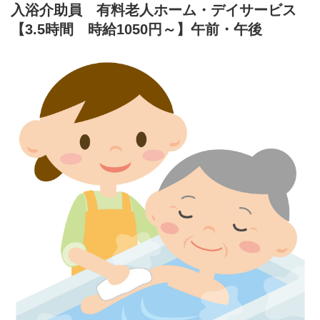
入浴介助員 有料老人ホーム・デイサービス
☆職員同士も和気あいあいとしており、風通しの良い職場環境で
す☆
【3.5時間 時給1050円～】午前・午後
☆事前の施設見学も可能ですので、お問い合わせください☆
採用担当部署 本社総務課 山上・佐々木(0138-48-7731)