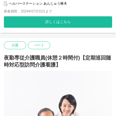
【身体介護】食事、入浴、排泄介助
ヘルパーステーション あんじゅう啄木
【生活援助】掃除、洗濯、買い物
募集期限：2024年07月31日まで
詳しくはこちら
介護
パート
夜勤専従介護職員(休憩２時間付)【定期巡回随
時対応型訪問介護看護】