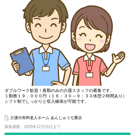
ダブルワーク歓迎！夜勤のみの介護スタッフの募集です。
１勤務１９，０００円（１６：３０～９：３０休憩２時間あり）
シフト制でしっかりと収入確保が可能です。
夜勤は不安・・・と心配な方にもベテラン介護スタッフによるサ
ービス同行も実施しております！
介護付有料老人ホーム あんじゅう七重浜
また、10代から60代の方まで幅広い年齢の方が介護スタッフとし
募集期限：2025年12月31日まで
て働いております。
全くの未経験の方でも介護資格取得も支援しており、安心して働