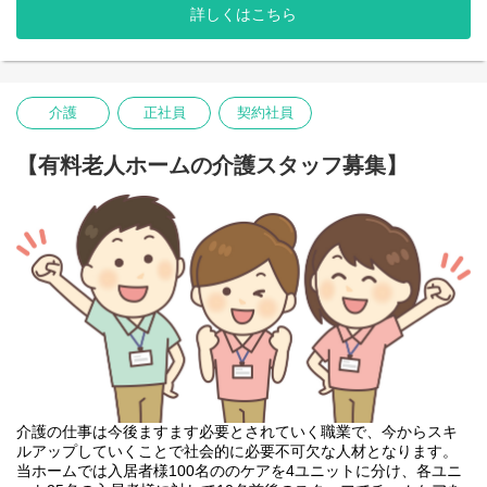
けるよう多くのサポートを実施してます。
詳しくはこちら
あんじゅう七重浜は自立支援・重度化防止をモットーに、口腔ケ
ア・トイレ誘導・起床・就寝介助・食堂誘導のサービス提供、ケ
ア記録が主な業務となります。
必要時にコール対応を行います。
介護
正社員
契約社員
様々な入居者様への対応となりますので、経験値が上がりスキル
【有料老人ホームの介護スタッフ募集】
アップの機会となります。
サービスのない時間は、介護ステーションで簡単な事務処理を行
っていただきます。
介護の仕事は今後ますます必要とされていく職業で、今からスキ
ルアップしていくことで社会的に必要不可欠な人材となります。
当ホームでは入居者様100名ののケアを4ユニットに分け、各ユニ