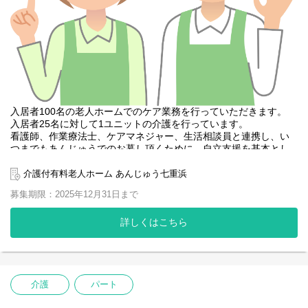
入居者100名の老人ホームでのケア業務を行っていただきます。
入居者25名に対して1ユニットの介護を行っています。
看護師、作業療法士、ケアマネジャー、生活相談員と連携し、い
つまでもあんじゅうでのお暮し頂くために、自立支援を基本とし
て、食事・入浴・排泄等の生活のサポートを行っていただきま
す。
介護付有料老人ホーム あんじゅう七重浜
募集期限：2025年12月31日まで
スタッフ同士仲が良くアットホームな雰囲気なので、新人さんも
すぐに馴染める職場です。
頼れる先輩スタッフがしっかり指導をいたしますので未経験の方
詳しくはこちら
も、しっかり知識や経験を積んでいける環境です。
ご利用者様ひとりひとりに向き合い、真摯にケアできる方を募集
しています。
一緒に、ご利用者様の笑顔あふれる日を支えていきませんか？
介護
パート
ご応募心よりお待ちしています。