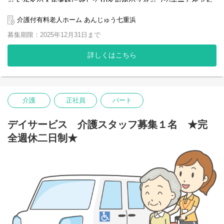
ット25名の入居者様に対して10名前後のスタッフでチームケアを
行っております。
介護付有料老人ホーム あんじゅう七重浜
ケアスタッフは看護師、機能訓練担当者、ケアマネジャー、生活
募集期限：2025年12月31日まで
相談員と連携し、いつまでもあんじゅうでのお暮し頂くために、
入居者様の自立支援を基本として、食事・入浴・排泄等の生活の
サポートを行っていただきます。
詳しくはこちら
スタッフ同士仲が良くアットホームな雰囲気なので、新人さんも
すぐに馴染める職場です。
実力次第で短期間に昇格が可能です。
介護
正社員
パート
ステップアップを考えている方には最適だと思います。
また、資格取得支援も充実しているので、上位資格を狙う方にも
デイサービス 介護スタッフ募集１名 ★完
おすすめです。
全週休二日制★
ご利用者様ひとりひとりに向き合い、真摯にケアできる方、一緒
に、ご利用者様の笑顔あふれる日を支えていきませんか？
ご応募心よりお待ちしています。
そのほか、積極的に有給休暇を取得して頂いておりますので、仕
事もプライベートも充実して頂けることと思います。
当ホームの雰囲気を実際に感じて頂けるよう、施設見学も随時行
っております。
ご興味のある方は面接の前にお気軽にお問い合わせください。