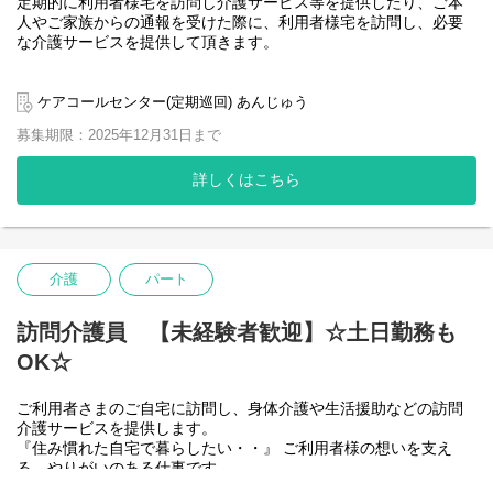
定期的に利用者様宅を訪問し介護サービス等を提供したり、ご本
人やご家族からの通報を受けた際に、利用者様宅を訪問し、必要
な介護サービスを提供して頂きます。
事業規模拡大のための増員です。
スタッフ同士仲が良くアットホームな雰囲気なので、新人さんも
ケアコールセンター(定期巡回) あんじゅう
すぐに馴染める職場です。
募集期限：2025年12月31日まで
頼れる先輩スタッフがしっかり指導をいたしますので未経験の方
も、しっかり知識や経験を積んでいける環境です。
詳しくはこちら
ご利用者様ひとりひとりに向き合い、真摯にケアできる方を募集
しています。
一緒に、ご利用者様の笑顔あふれる日を支えていきませんか？
介護
パート
新型コロナウイルスの感染が収束しない中、当社では引き続き新
型コロナウイルス対策をしっかりと行っております。
訪問介護員 【未経験者歓迎】☆土日勤務も
【事業所紹介】
OK☆
こちらをクリック☞
https://anjyuu.com/carecall/
ご利用者さまのご自宅に訪問し、身体介護や生活援助などの訪問
介護サービスを提供します。
『住み慣れた自宅で暮らしたい・・』 ご利用者様の想いを支え
る、やりがいのある仕事です。
■主なお仕事