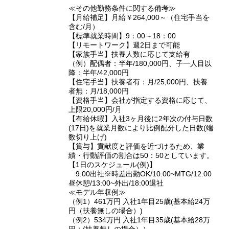
≪その他勤務条件に関する備考≫
【月給補足】月給￥264,000～（住宅手当を
含む/月）
【標準就業時間】9：00～18：00
【リモートワーク】週2日まで可能
【家族手当】扶養人数に応じて支給有
（例）配偶者：半年/180,000円、子一人目以
降：半年/42,000円
【住宅手当】扶養者有：月/25,000円、扶養
者無：月/18,000円
【資格手当】会社が指定する資格に応じて、
上限20,000円/月
【有給休暇】入社3ヶ月後に2年次の付与日数
(17日)を就業月数により比例配分した日数(端
数切り上げ)
【賞与】貢献度と評価を近づけるため、業
績・行動評価の割合は50：50としています。
【1日のスケジュール(例)】
9:00出社※時差出勤OK/10:00~MTG/12:00
昼休憩/13:00~外出/18:00退社
≪モデル年収例≫
（例1）461万円 入社1年目25歳(基本給24万
円（扶養無しの場合）)
（例2）534万円 入社1年目35歳(基本給28万