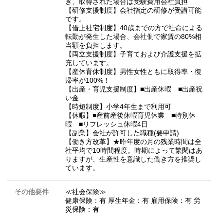
き、取得された場合は受験費用会社負担
【研修支援制度】会社指定の研修が受講可能
です。
【借上社宅制度】40歳までの方で社命による
転勤が発生した場合、会社側で家賃の80%相
当額を負担します。
【両立支援制度】子育ておよび介護支援を拡
充しています。
【産休育休制度】男性女性ともに取得率・復
帰率が100%！
【出産・育児支援制度】■出産休暇 ■出産祝
い金
【時短制度】小学4年生まで利用可
【休暇】■産前産後休暇育児休業 ■特別休
暇 ■リフレッシュ休暇4日
【副業】会社が許可した職種(要申請)
【働き方改革】★昨年度の月の残業時間は全
社平均で10時間程度。時期によって繁閑はあ
りますが、生産性を意識した働き方を推奨し
ています。
その他要件
≪社会保険≫
健康保険：有 厚生年金：有 雇用保険：有 労
災保険：有