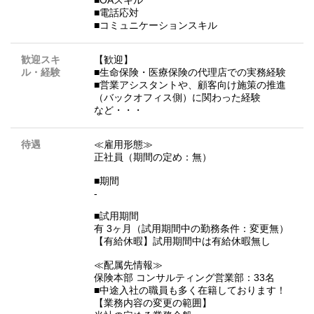
■OAスキル
■電話応対
■コミュニケーションスキル
歓迎スキ
【歓迎】
ル・経験
■生命保険・医療保険の代理店での実務経験
■営業アシスタントや、顧客向け施策の推進
（バックオフィス側）に関わった経験
など・・・
待遇
≪雇用形態≫
正社員（期間の定め：無）
■期間
-
■試用期間
有 3ヶ月（試用期間中の勤務条件：変更無）
【有給休暇】試用期間中は有給休暇無し
≪配属先情報≫
保険本部 コンサルティング営業部：33名
■中途入社の職員も多く在籍しております！
【業務内容の変更の範囲】