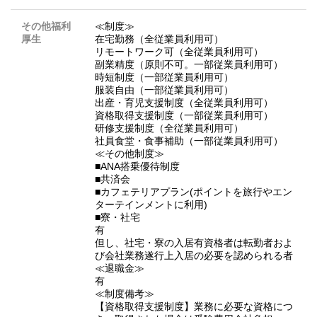
その他福利
≪制度≫
厚生
在宅勤務（全従業員利用可）
リモートワーク可（全従業員利用可）
副業精度（原則不可。一部従業員利用可）
時短制度（一部従業員利用可）
服装自由（一部従業員利用可）
出産・育児支援制度（全従業員利用可）
資格取得支援制度（一部従業員利用可）
研修支援制度（全従業員利用可）
社員食堂・食事補助（一部従業員利用可）
≪その他制度≫
■ANA搭乗優待制度
■共済会
■カフェテリアプラン(ポイントを旅行やエン
ターテインメントに利用)
■寮・社宅
有
但し、社宅・寮の入居有資格者は転勤者およ
び会社業務遂行上入居の必要を認められる者
≪退職金≫
有
≪制度備考≫
【資格取得支援制度】業務に必要な資格につ