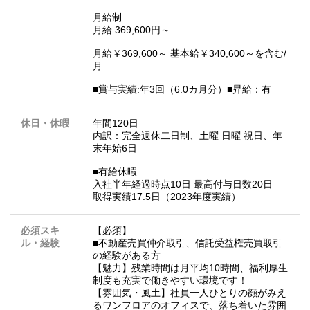
月給制
月給 369,600円～
月給￥369,600～ 基本給￥340,600～を含む/
月
■賞与実績:年3回（6.0カ月分）■昇給：有
休日・休暇
年間120日
内訳：完全週休二日制、土曜 日曜 祝日、年
末年始6日
■有給休暇
入社半年経過時点10日 最高付与日数20日
取得実績17.5日（2023年度実績）
必須スキ
【必須】
ル・経験
■不動産売買仲介取引、信託受益権売買取引
の経験がある方
【魅力】残業時間は月平均10時間、福利厚生
制度も充実で働きやすい環境です！
【雰囲気・風土】社員一人ひとりの顔がみえ
るワンフロアのオフィスで、落ち着いた雰囲