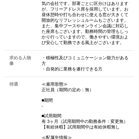
気の会社です。部署ごとに区分けはあります
が、フリーアドレス席を採用しています。お
昼休憩時や打ち合わせに使える窓が大きくて
開放的なリフレッシュルームもございます。
また、集中ブースやオンライン会議に対応し
た座席もございます。勤務時間の管理もしっ
かり行っていますので、働きやすい環境およ
び安心して勤務できる風土がございます。
求める人物
・積極性及びコミュニケーション能力がある
像
方
・自発的に業務を遂行できる方
待遇
≪雇用形態≫
正社員（期間の定め：無）
■期間
-
■試用期間
有 3ヶ月（試用期間中の勤務条件：変更無）
【有給休暇】試用期間中は有給休暇無し
≪配属先情報≫