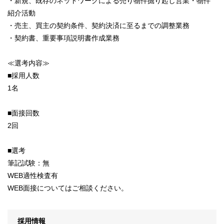
・新規、既存のネットワークによる売り物件掘り起し営業・物件
紹介活動
・売主、買主の契約条件、契約決済に至るまでの調整業務
・契約書、重要事項説明書作成業務
≪選考内容≫
■採用人数
1名
■面接回数
2回
■選考
筆記試験：無
WEB適性検査有
WEB面接についてはご相談ください。
採用情報