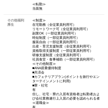
≪転勤≫
当面無
その他福利
≪制度≫
厚生
在宅勤務（全従業員利用可）
リモートワーク可（全従業員利用可）
副業OK（一部従業員利用可）
時短制度（一部従業員利用可）
服装自由（一部従業員利用可）
出産・育児支援制度（全従業員利用可）
資格取得支援制度（一部従業員利用可）
研修支援制度（全従業員利用可）
社員食堂・食事補助（一部従業員利用可）
≪その他制度≫
■ANA搭乗優待制度
■共済会
■カフェテリアプラン(ポイントを旅行やエン
ターテインメントに利用)
■寮・社宅
有
但し、社宅・寮の入居有資格者は転勤者およ
び会社業務遂行上入居の必要を認められる者
≪退職金≫
有