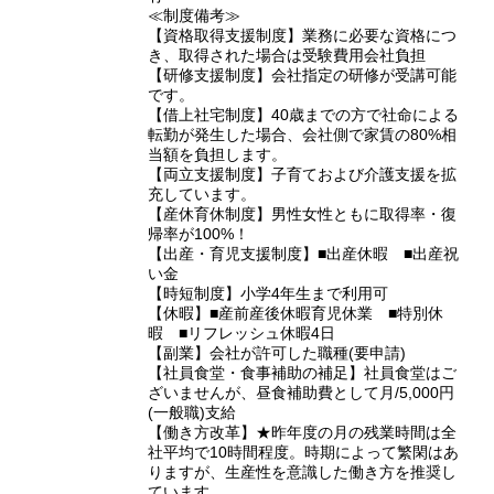
≪制度備考≫
【資格取得支援制度】業務に必要な資格につ
き、取得された場合は受験費用会社負担
【研修支援制度】会社指定の研修が受講可能
です。
【借上社宅制度】40歳までの方で社命による
転勤が発生した場合、会社側で家賃の80%相
当額を負担します。
【両立支援制度】子育ておよび介護支援を拡
充しています。
【産休育休制度】男性女性ともに取得率・復
帰率が100%！
【出産・育児支援制度】■出産休暇 ■出産祝
い金
【時短制度】小学4年生まで利用可
【休暇】■産前産後休暇育児休業 ■特別休
暇 ■リフレッシュ休暇4日
【副業】会社が許可した職種(要申請)
【社員食堂・食事補助の補足】社員食堂はご
ざいませんが、昼食補助費として月/5,000円
(一般職)支給
【働き方改革】★昨年度の月の残業時間は全
社平均で10時間程度。時期によって繁閑はあ
りますが、生産性を意識した働き方を推奨し
ています。