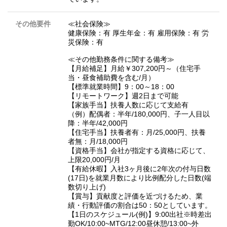
その他要件
≪社会保険≫
健康保険：有 厚生年金：有 雇用保険：有 労
災保険：有
≪その他勤務条件に関する備考≫
【月給補足】月給￥307,200円～（住宅手
当・昼食補助費を含む/月）
【標準就業時間】9：00～18：00
【リモートワーク】週2日まで可能
【家族手当】扶養人数に応じて支給有
（例）配偶者：半年/180,000円、子一人目以
降：半年/42,000円
【住宅手当】扶養者有：月/25,000円、扶養
者無：月/18,000円
【資格手当】会社が指定する資格に応じて、
上限20,000円/月
【有給休暇】入社3ヶ月後に2年次の付与日数
(17日)を就業月数により比例配分した日数(端
数切り上げ)
【賞与】貢献度と評価を近づけるため、業
績・行動評価の割合は50：50としています。
【1日のスケジュール(例)】9:00出社※時差出
勤OK/10:00~MTG/12:00昼休憩/13:00~外