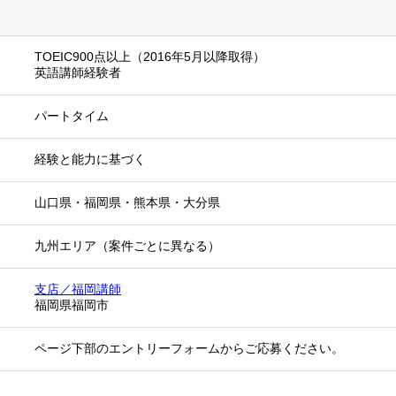
TOEIC900点以上（2016年5月以降取得）
英語講師経験者
パートタイム
経験と能力に基づく
山口県
・
福岡県
・
熊本県
・
大分県
九州エリア（案件ごとに異なる）
支店／福岡講師
福岡県福岡市
ページ下部のエントリーフォームからご応募ください。