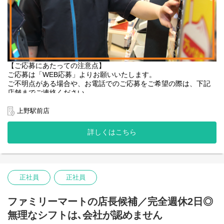
【ご応募にあたっての注意点】
ご応募は「WEB応募」よりお願いいたします。
ご不明点がある場合や、お電話でのご応募をご希望の際は、下記
店舗までご連絡ください。
――――――――――
ファミリーマート 上野駅前店
上野駅前店
TEL：03-5827-2252
――――――――――
詳しくはこちら
【「働きやすさ」と「雰囲気の良さ」に自信があります。】
〇周辺に系列店あり、シフトの調整もしやすい♪
〇未経験者の方大歓迎です！
〇シフト希望は最大限に考慮します！
正社員
正社員
【お仕事内容】
ファミリーマートの店長候補／完全週休2日◎
ファミリーマート店舗でのお仕事です。
レジ、売り場づくり、商品発注、清掃など、
無理なシフトは､会社が認めません
幅広いお仕事をお願いします。