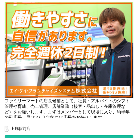
業務は幅広いですが、
レジにマニュアルが搭載されているため、
手順通りに進めれば簡単に覚えられますよ。
わからないことは先輩スタッフが
教えていきますので、ご安心ください。
◆待遇やシフトの自由度抜群！◆
コンビニエンスストアには珍しい
"完全週休二日制"の会社なので
店長や社員たちにゆとりがあり、
お店も明るくゆったりとした雰囲気があります。
近隣店舗が助け合い、
本社も常にお店に気を配っているので、
無理な働き方は一切なし。
待遇やシフトの自由度にも自信があります。
ファミリーマートの店長候補として、社員・アルバイトのシフト
ぜひ一度、お店を見に来てください!
管理や育成、売上管理、店舗業務（接客・品出し・在庫管理な
ど）をお願いします。まずはメンバーとして現場に入り、約半年
★副業をしたいサラリーマン
で副店長、早ければ1年後には店長をお任せします。
★主婦主夫
★フリーター
●経験を積むことで、統括店長やグループ長へのステップアップも
上野駅前店
★学生の方
可能。
・・・など様々な方が活躍中です！