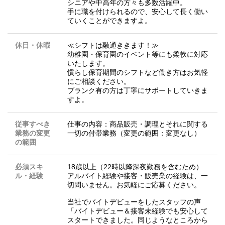
シニアや中高年の方々も多数活躍中。
手に職を付けられるので、安心して長く働い
ていくことができますよ。
休日・休暇
≪シフトは融通ききます！≫
幼稚園・保育園のイベント等にも柔軟に対応
いたします。
慣らし保育期間のシフトなど働き方はお気軽
にご相談ください。
ブランク有の方は丁寧にサポートしていきま
すよ。
従事すべき
仕事の内容：商品販売・調理とそれに関する
業務の変更
一切の付帯業務（変更の範囲：変更なし）
の範囲
必須スキ
18歳以上（22時以降深夜勤務を含むため）
ル・経験
アルバイト経験や接客・販売業の経験は、一
切問いません。お気軽にご応募ください。
当社でバイトデビューをしたスタッフの声
「バイトデビュー＆接客未経験でも安心して
スタートできました。同じようなところから