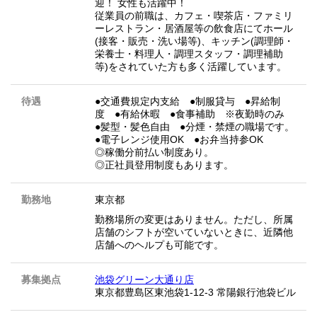
迎！ 女性も活躍中！
従業員の前職は、カフェ・喫茶店・ファミリ
ーレストラン・居酒屋等の飲食店にてホール
(接客・販売・洗い場等)、キッチン(調理師・
栄養士・料理人・調理スタッフ・調理補助
等)をされていた方も多く活躍しています。
待遇
●交通費規定内支給 ●制服貸与 ●昇給制
度 ●有給休暇 ●食事補助 ※夜勤時のみ
●髪型・髪色自由 ●分煙・禁煙の職場です。
●電子レンジ使用OK ●お弁当持参OK
◎稼働分前払い制度あり。
◎正社員登用制度もあります。
勤務地
東京都
勤務場所の変更はありません。ただし、所属
店舗のシフトが空いていないときに、近隣他
店舗へのヘルプも可能です。
募集拠点
池袋グリーン大通り店
東京都豊島区東池袋1-12-3 常陽銀行池袋ビル