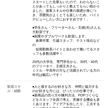
スタートした先輩もいたので、わからないこ
とがあってもしっかりと教えてもらい助かり
ました。接客スキルや仕事の基礎が身につ
き、雰囲気がよくとても楽しいため、バイト
デビューしたい方におすすめです！」
●学生さん・フリーターさん・主婦(夫)さんも
大歓迎です。
●副業やダブルワークも歓迎します。
倉庫作業、引越スタッフ、テスト採点など
の
短期勤務系バイトと合わせて働いてるスタ
ッフも多数活躍中！
20代の大学生、専門学生から、30代・40代
のフリーター、主婦主夫さん、
ミドル・中高年の方など活躍されている方の
年代は幅広いです！
歓迎スキ
●人と接するのが好きな方、仲間と協力する
ル・経験
のが好きな方には、ぴったりの仕事です。
●新商品の売り方や陳列方法、POPづくりな
どをスタッフ全員で考え、実施する機会も多
くあります。アイデアを出したり、工夫する