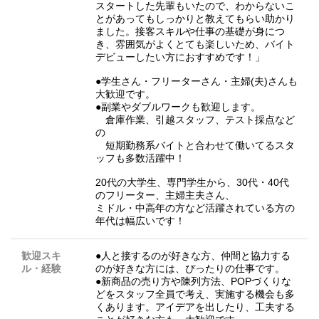
スタートした先輩もいたので、わからないこ
とがあってもしっかりと教えてもらい助かり
ました。接客スキルや仕事の基礎が身につ
き、雰囲気がよくとても楽しいため、バイト
デビューしたい方におすすめです！」
●学生さん・フリーターさん・主婦(夫)さんも
大歓迎です。
●副業やダブルワークも歓迎します。
倉庫作業、引越スタッフ、テスト採点など
の
短期勤務系バイトと合わせて働いてるスタ
ッフも多数活躍中！
20代の大学生、専門学生から、30代・40代
のフリーター、主婦主夫さん、
ミドル・中高年の方など活躍されている方の
年代は幅広いです！
歓迎スキ
●人と接するのが好きな方、仲間と協力する
ル・経験
のが好きな方には、ぴったりの仕事です。
●新商品の売り方や陳列方法、POPづくりな
どをスタッフ全員で考え、実施する機会も多
くあります。アイデアを出したり、工夫する