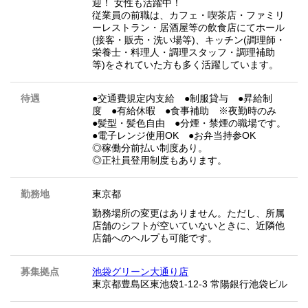
迎！ 女性も活躍中！
従業員の前職は、カフェ・喫茶店・ファミリ
ーレストラン・居酒屋等の飲食店にてホール
(接客・販売・洗い場等)、キッチン(調理師・
栄養士・料理人・調理スタッフ・調理補助
等)をされていた方も多く活躍しています。
待遇
●交通費規定内支給 ●制服貸与 ●昇給制
度 ●有給休暇 ●食事補助 ※夜勤時のみ
●髪型・髪色自由 ●分煙・禁煙の職場です。
●電子レンジ使用OK ●お弁当持参OK
◎稼働分前払い制度あり。
◎正社員登用制度もあります。
勤務地
東京都
勤務場所の変更はありません。ただし、所属
店舗のシフトが空いていないときに、近隣他
店舗へのヘルプも可能です。
募集拠点
池袋グリーン大通り店
東京都豊島区東池袋1-12-3 常陽銀行池袋ビル