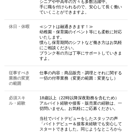
シニアや中高年の方々も多数活躍中。
手に職を付けられるので、安心して長く働い
ていくことができますよ。
休日・休暇
≪シフトは融通ききます！≫
幼稚園・保育園のイベント等にも柔軟に対応
いたします。
慣らし保育期間のシフトなど働き方はお気軽
にご相談ください。
ブランク有の方は丁寧にサポートしていきま
すよ。
従事すべき
仕事の内容：商品販売・調理とそれに関する
業務の変更
一切の付帯業務（変更の範囲：変更なし）
の範囲
必須スキ
18歳以上（22時以降深夜勤務を含むため）
ル・経験
アルバイト経験や接客・販売業の経験は、一
切問いません。お気軽にご応募ください。
当社でバイトデビューをしたスタッフの声
「バイトデビュー＆接客未経験でも安心して
スタートできました。同じようなところから