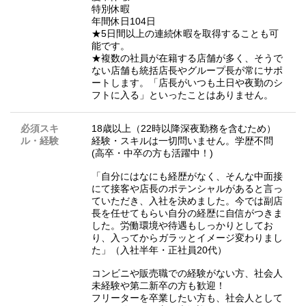
特別休暇
年間休日104日
★5日間以上の連続休暇を取得することも可
能です。
★複数の社員が在籍する店舗が多く、そうで
ない店舗も統括店長やグループ長が常にサポ
ートします。「店長がいつも土日や夜勤のシ
フトに入る」といったことはありません。
必須スキ
18歳以上（22時以降深夜勤務を含むため）
ル・経験
経験・スキルは一切問いません。学歴不問
(高卒・中卒の方も活躍中！)
「自分にはなにも経歴がなく、そんな中面接
にて接客や店長のポテンシャルがあると言っ
ていただき、入社を決めました。今では副店
長を任せてもらい自分の経歴に自信がつきま
した。労働環境や待遇もしっかりとしてお
り、入ってからガラッとイメージ変わりまし
た」（入社半年・正社員20代）
コンビニや販売職での経験がない方、社会人
未経験や第二新卒の方も歓迎！
フリーターを卒業したい方も、社会人として