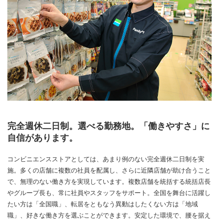
完全週休二日制。選べる勤務地。「働きやすさ」に
自信があります。
コンビニエンスストアとしては、あまり例のない完全週休二日制を実
施。多くの店舗に複数の社員を配属し、さらに近隣店舗が助け合うこと
で、無理のない働き方を実現しています。複数店舗を統括する統括店長
やグループ長も、常に社員やスタッフをサポート。全国を舞台に活躍し
たい方は「全国職」、転居をともなう異動はしたくない方は「地域
職」、好きな働き方を選ぶことができます。安定した環境で、腰を据え