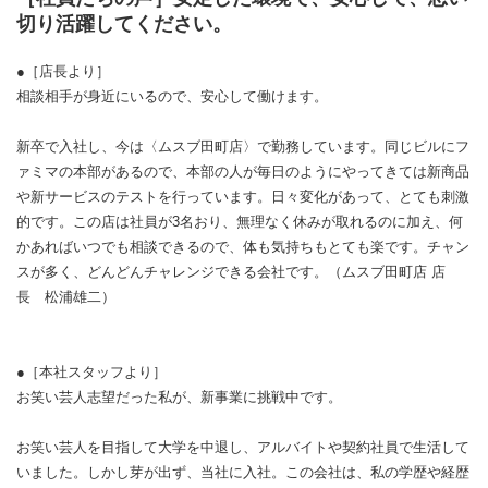
切り活躍してください。
●［店長より］
相談相手が身近にいるので、安心して働けます。
新卒で入社し、今は〈ムスブ田町店〉で勤務しています。同じビルにフ
ァミマの本部があるので、本部の人が毎日のようにやってきては新商品
や新サービスのテストを行っています。日々変化があって、とても刺激
的です。この店は社員が3名おり、無理なく休みが取れるのに加え、何
かあればいつでも相談できるので、体も気持ちもとても楽です。チャン
スが多く、どんどんチャレンジできる会社です。（ムスブ田町店 店
長 松浦雄二）
●［本社スタッフより］
お笑い芸人志望だった私が、新事業に挑戦中です。
お笑い芸人を目指して大学を中退し、アルバイトや契約社員で生活して
いました。しかし芽が出ず、当社に入社。この会社は、私の学歴や経歴