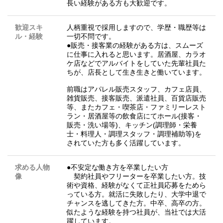
長い経験がある方も大歓迎です。
歓迎スキ
人柄重視で採用しますので、学歴・職歴等は
ル・経験
一切不問です。
●販売・接客業の経験がある方は、スムーズ
に仕事に入れると思います。居酒屋、カラオ
ケ店などでアルバイトをしていた先輩社員た
ちが、店長として生き生きと働いています。
前職はアパレル販売スタッフ、カフェ店員、
雑貨販売、接客販売、派遣社員、百貨店販売
等、またカフェ・喫茶店・ファミリーレスト
ラン・居酒屋等の飲食店にてホール(接客・
販売・洗い場等)、キッチン(調理師・栄養
士・料理人・調理スタッフ・調理補助等)を
されていた方も多く活躍しています。
求める人物
●不安定な働き方を卒業したい方
像
契約社員やフリーターを卒業したい方。技
術や資格、経験がなくて正社員応募をためら
っている方。就活に失敗したり、大学中退で
チャンスを逃してきた方。中卒、高卒の方。
似たような経験を持つ社員が、当社では大活
躍しています。