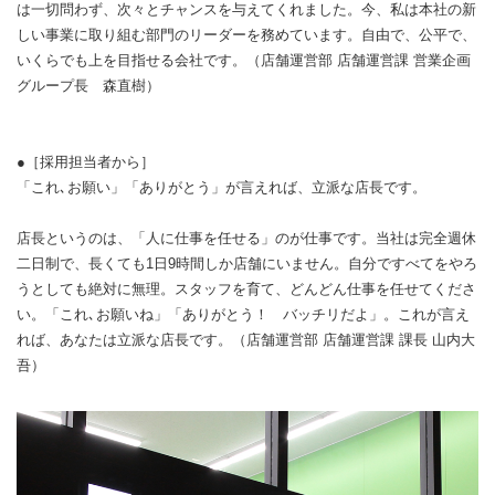
は一切問わず、次々とチャンスを与えてくれました。今、私は本社の新
しい事業に取り組む部門のリーダーを務めています。自由で、公平で、
いくらでも上を目指せる会社です。（店舗運営部 店舗運営課 営業企画
グループ長 森直樹）
●［採用担当者から］
「これ､お願い」「ありがとう」が言えれば、立派な店長です。
店長というのは、「人に仕事を任せる」のが仕事です。当社は完全週休
二日制で、長くても1日9時間しか店舗にいません。自分ですべてをやろ
うとしても絶対に無理。スタッフを育て、どんどん仕事を任せてくださ
い。「これ､お願いね」「ありがとう！ バッチリだよ」。これが言え
れば、あなたは立派な店長です。（店舗運営部 店舗運営課 課長 山内大
吾）