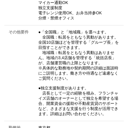
マイカー通勤OK
独立支援制度
電子レンジ使用OK、お弁当持参OK
分煙・禁煙オフィス
その他要件
●「全国職」と「地域職」を選べます。
全国職：転居をともなう異動があります。
全国10店舗ほどを管理する「グループ長」を
目指すことができます。
地域職：転居をともなう異動はありませ
ん。地域の3,4店舗を管理する「統括店長」
が、店舗運営職の上限となります。
※具体的な勤務地や契約期間の詳細は面談時
にご説明します。働き方や待遇など遠慮なく
ご質問ください。
●独立支援制度があります。
店長として一定の経験を積み、フランチャ
イズ店舗のオーナーとして独立を希望する場
合、開業資金の援助や不動産賃貸のサポート
など、さまざまな支援を行う制度が活用でき
ます。詳細はお問い合わせください。
勤務地
東京都