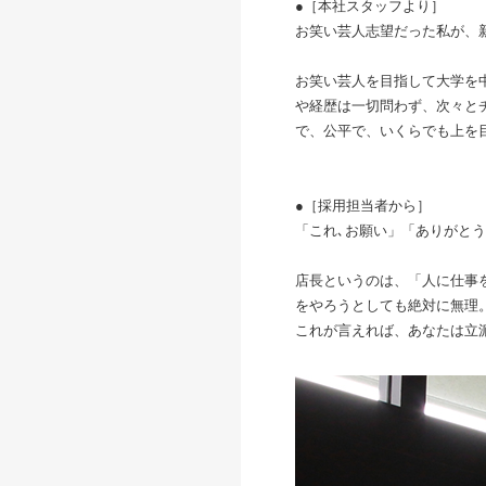
●［本社スタッフより］
お笑い芸人志望だった私が、
お笑い芸人を目指して大学を
や経歴は一切問わず、次々と
で、公平で、いくらでも上を
●［採用担当者から］
「これ､お願い」「ありがと
店長というのは、「人に仕事
をやろうとしても絶対に無理
これが言えれば、あなたは立派