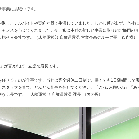
新事業に挑戦中です。
中退し、アルバイトや契約社員で生活していました。しかし芽が出ず、当社に
チャンスを与えてくれました。今、私は本社の新しい事業に取り組む部門のリ
目指せる会社です。（店舗運営部 店舗運営課 営業企画グループ長 森直樹）
う」が言えれば、立派な店長です。
を任せる」のが仕事です。当社は完全週休二日制で、長くても1日9時間しか
。スタッフを育て、どんどん仕事を任せてください。「これ､お願いね」「あ
な店長です。（店舗運営部 店舗運営課 課長 山内大吾）