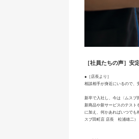
［社員たちの声］安
●［店長より］
相談相手が身近にいるので、
新卒で入社し、今は〈ムスブ
新商品や新サービスのテスト
に加え、何かあればいつでも
スブ田町店 店長 松浦雄二）