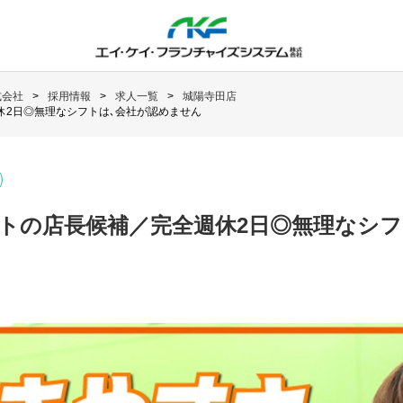
式会社
採用情報
求人一覧
城陽寺田店
休2日◎無理なシフトは､会社が認めません
トの店長候補／完全週休2日◎無理なシフ