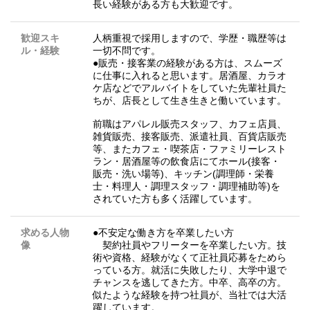
長い経験がある方も大歓迎です。
歓迎スキ
人柄重視で採用しますので、学歴・職歴等は
ル・経験
一切不問です。
●販売・接客業の経験がある方は、スムーズ
に仕事に入れると思います。居酒屋、カラオ
ケ店などでアルバイトをしていた先輩社員た
ちが、店長として生き生きと働いています。
前職はアパレル販売スタッフ、カフェ店員、
雑貨販売、接客販売、派遣社員、百貨店販売
等、またカフェ・喫茶店・ファミリーレスト
ラン・居酒屋等の飲食店にてホール(接客・
販売・洗い場等)、キッチン(調理師・栄養
士・料理人・調理スタッフ・調理補助等)を
されていた方も多く活躍しています。
求める人物
●不安定な働き方を卒業したい方
像
契約社員やフリーターを卒業したい方。技
術や資格、経験がなくて正社員応募をためら
っている方。就活に失敗したり、大学中退で
チャンスを逃してきた方。中卒、高卒の方。
似たような経験を持つ社員が、当社では大活
躍しています。