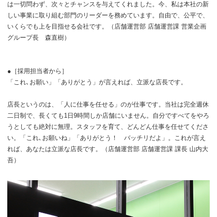
は一切問わず、次々とチャンスを与えてくれました。今、私は本社の新
しい事業に取り組む部門のリーダーを務めています。自由で、公平で、
いくらでも上を目指せる会社です。（店舗運営部 店舗運営課 営業企画
グループ長 森直樹）
●［採用担当者から］
「これ､お願い」「ありがとう」が言えれば、立派な店長です。
店長というのは、「人に仕事を任せる」のが仕事です。当社は完全週休
二日制で、長くても1日9時間しか店舗にいません。自分ですべてをやろ
うとしても絶対に無理。スタッフを育て、どんどん仕事を任せてくださ
い。「これ､お願いね」「ありがとう！ バッチリだよ」。これが言え
れば、あなたは立派な店長です。（店舗運営部 店舗運営課 課長 山内大
吾）