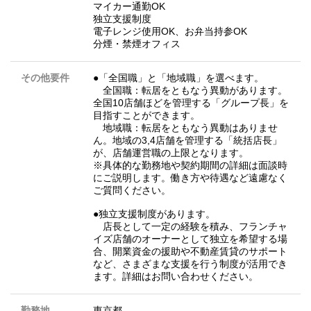
マイカー通勤OK
独立支援制度
電子レンジ使用OK、お弁当持参OK
分煙・禁煙オフィス
その他要件
●「全国職」と「地域職」を選べます。
全国職：転居をともなう異動があります。
全国10店舗ほどを管理する「グループ長」を
目指すことができます。
地域職：転居をともなう異動はありませ
ん。地域の3,4店舗を管理する「統括店長」
が、店舗運営職の上限となります。
※具体的な勤務地や契約期間の詳細は面談時
にご説明します。働き方や待遇など遠慮なく
ご質問ください。
●独立支援制度があります。
店長として一定の経験を積み、フランチャ
イズ店舗のオーナーとして独立を希望する場
合、開業資金の援助や不動産賃貸のサポート
など、さまざまな支援を行う制度が活用でき
ます。詳細はお問い合わせください。
勤務地
東京都