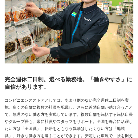
完全週休二日制。選べる勤務地。「働きやすさ」に
自信があります。
コンビニエンスストアとしては、あまり例のない完全週休二日制を実
施。多くの店舗に複数の社員を配属し、さらに近隣店舗が助け合うこと
で、無理のない働き方を実現しています。複数店舗を統括する統括店長
やグループ長も、常に社員やスタッフをサポート。全国を舞台に活躍し
たい方は「全国職」、転居をともなう異動はしたくない方は「地域
職」、好きな働き方を選ぶことができます。安定した環境で、腰を据え