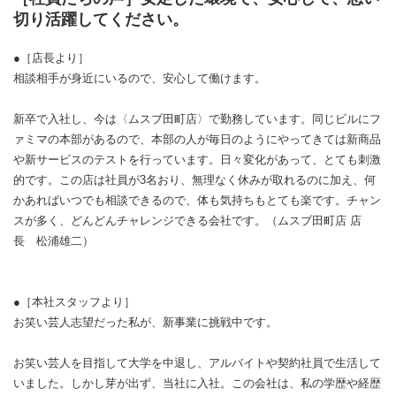
切り活躍してください。
●［店長より］
相談相手が身近にいるので、安心して働けます。
新卒で入社し、今は〈ムスブ田町店〉で勤務しています。同じビルにフ
ァミマの本部があるので、本部の人が毎日のようにやってきては新商品
や新サービスのテストを行っています。日々変化があって、とても刺激
的です。この店は社員が3名おり、無理なく休みが取れるのに加え、何
かあればいつでも相談できるので、体も気持ちもとても楽です。チャン
スが多く、どんどんチャレンジできる会社です。（ムスブ田町店 店
長 松浦雄二）
●［本社スタッフより］
お笑い芸人志望だった私が、新事業に挑戦中です。
お笑い芸人を目指して大学を中退し、アルバイトや契約社員で生活して
いました。しかし芽が出ず、当社に入社。この会社は、私の学歴や経歴