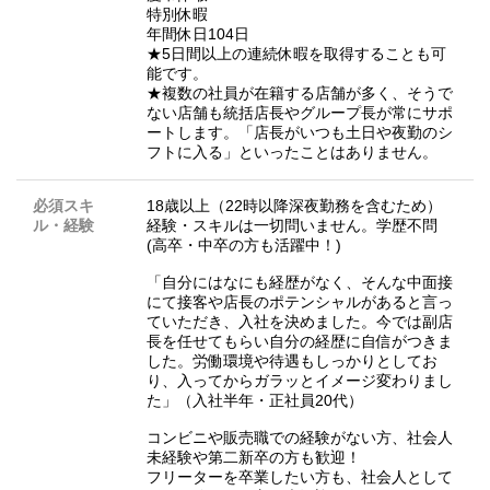
特別休暇
年間休日104日
★5日間以上の連続休暇を取得することも可
能です。
★複数の社員が在籍する店舗が多く、そうで
ない店舗も統括店長やグループ長が常にサポ
ートします。「店長がいつも土日や夜勤のシ
フトに入る」といったことはありません。
必須スキ
18歳以上（22時以降深夜勤務を含むため）
ル・経験
経験・スキルは一切問いません。学歴不問
(高卒・中卒の方も活躍中！)
「自分にはなにも経歴がなく、そんな中面接
にて接客や店長のポテンシャルがあると言っ
ていただき、入社を決めました。今では副店
長を任せてもらい自分の経歴に自信がつきま
した。労働環境や待遇もしっかりとしてお
り、入ってからガラッとイメージ変わりまし
た」（入社半年・正社員20代）
コンビニや販売職での経験がない方、社会人
未経験や第二新卒の方も歓迎！
フリーターを卒業したい方も、社会人として