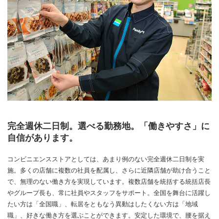
完全週休二日制。選べる勤務地。「働きやすさ」に
自信があります。
コンビニエンスストアとしては、あまり例のない完全週休二日制を実
施。多くの店舗に複数の社員を配属し、さらに近隣店舗が助け合うこと
で、無理のない働き方を実現しています。複数店舗を統括する統括店長
やグループ長も、常に社員やスタッフをサポート。全国を舞台に活躍し
たい方は「全国職」、転居をともなう異動はしたくない方は「地域
職」、好きな働き方を選ぶことができます。安定した環境で、腰を据え