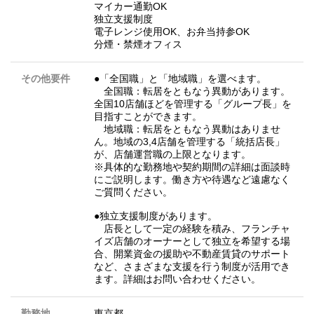
マイカー通勤OK
独立支援制度
電子レンジ使用OK、お弁当持参OK
分煙・禁煙オフィス
その他要件
●「全国職」と「地域職」を選べます。
全国職：転居をともなう異動があります。
全国10店舗ほどを管理する「グループ長」を
目指すことができます。
地域職：転居をともなう異動はありませ
ん。地域の3,4店舗を管理する「統括店長」
が、店舗運営職の上限となります。
※具体的な勤務地や契約期間の詳細は面談時
にご説明します。働き方や待遇など遠慮なく
ご質問ください。
●独立支援制度があります。
店長として一定の経験を積み、フランチャ
イズ店舗のオーナーとして独立を希望する場
合、開業資金の援助や不動産賃貸のサポート
など、さまざまな支援を行う制度が活用でき
ます。詳細はお問い合わせください。
勤務地
東京都