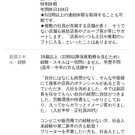
特別休暇
年間休日104日
★5日間以上の連続休暇を取得することも可
能です。
★複数の社員が在籍する店舗が多く、そうで
ない店舗も統括店長やグループ長が常にサポ
ートします。「店長がいつも土日や夜勤のシ
フトに入る」といったことはありません。
必須スキ
18歳以上（22時以降深夜勤務を含むため）
ル・経験
経験・スキルは一切問いません。学歴不問
(高卒・中卒の方も活躍中！)
「自分にはなにも経歴がなく、そんな中面接
にて接客や店長のポテンシャルがあると言っ
ていただき、入社を決めました。今では副店
長を任せてもらい自分の経歴に自信がつきま
した。労働環境や待遇もしっかりとしてお
り、入ってからガラッとイメージ変わりまし
た」（入社半年・正社員20代）
コンビニや販売職での経験がない方、社会人
未経験や第二新卒の方も歓迎！
フリーターを卒業したい方も、社会人として