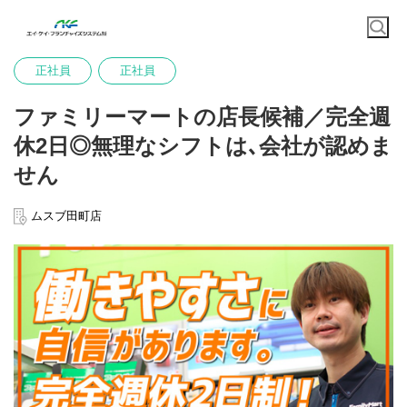
正社員
正社員
ファミリーマートの店長候補／完全週
休2日◎無理なシフトは､会社が認めま
せん
ムスブ田町店