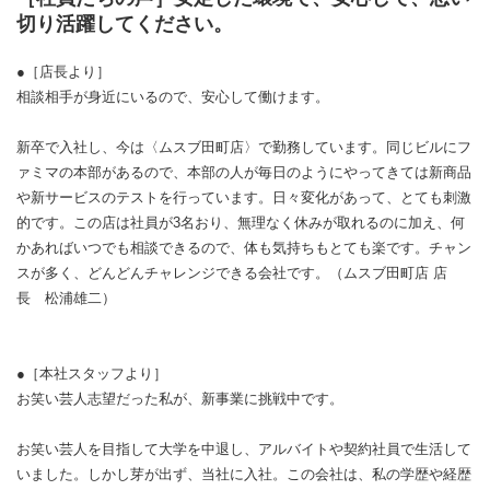
切り活躍してください。
●［店長より］
相談相手が身近にいるので、安心して働けます。
新卒で入社し、今は〈ムスブ田町店〉で勤務しています。同じビルにフ
ァミマの本部があるので、本部の人が毎日のようにやってきては新商品
や新サービスのテストを行っています。日々変化があって、とても刺激
的です。この店は社員が3名おり、無理なく休みが取れるのに加え、何
かあればいつでも相談できるので、体も気持ちもとても楽です。チャン
スが多く、どんどんチャレンジできる会社です。（ムスブ田町店 店
長 松浦雄二）
●［本社スタッフより］
お笑い芸人志望だった私が、新事業に挑戦中です。
お笑い芸人を目指して大学を中退し、アルバイトや契約社員で生活して
いました。しかし芽が出ず、当社に入社。この会社は、私の学歴や経歴