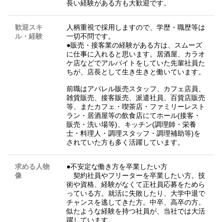
長い経験がある方も大歓迎です。
歓迎スキ
人柄重視で採用しますので、学歴・職歴等は
ル・経験
一切不問です。
●販売・接客業の経験がある方は、スムーズ
に仕事に入れると思います。居酒屋、カラオ
ケ店などでアルバイトをしていた先輩社員た
ちが、店長として生き生きと働いています。
前職はアパレル販売スタッフ、カフェ店員、
雑貨販売、接客販売、派遣社員、百貨店販売
等、またカフェ・喫茶店・ファミリーレスト
ラン・居酒屋等の飲食店にてホール(接客・
販売・洗い場等)、キッチン(調理師・栄養
士・料理人・調理スタッフ・調理補助等)を
されていた方も多く活躍しています。
求める人物
●不安定な働き方を卒業したい方
像
契約社員やフリーターを卒業したい方。技
術や資格、経験がなくて正社員応募をためら
っている方。就活に失敗したり、大学中退で
チャンスを逃してきた方。中卒、高卒の方。
似たような経験を持つ社員が、当社では大活
躍しています。