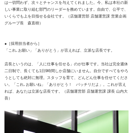
は一切問わず、次々とチャンスを与えてくれました。今、私は本社の新
しい事業に取り組む部門のリーダーを務めています。自由で、公平で、
いくらでも上を目指せる会社です。（店舗運営部 店舗運営課 営業企画
グループ長 森直樹）
●［採用担当者から］
「これ､お願い」「ありがとう」が言えれば、立派な店長です。
店長というのは、「人に仕事を任せる」のが仕事です。当社は完全週休
二日制で、長くても1日9時間しか店舗にいません。自分ですべてをやろ
うとしても絶対に無理。スタッフを育て、どんどん仕事を任せてくださ
い。「これ､お願いね」「ありがとう！ バッチリだよ」。これが言え
れば、あなたは立派な店長です。（店舗運営部 店舗運営課 課長 山内大
吾）