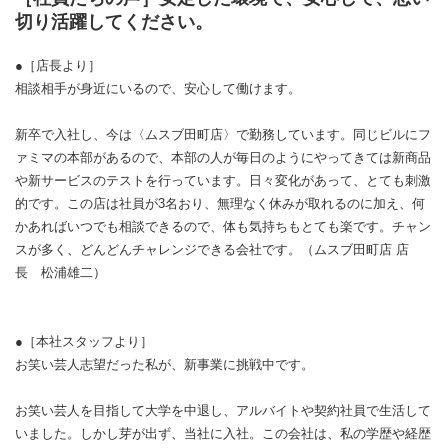
切り活躍してください。
●［店長より］
相談相手が身近にいるので、安心して働けます。
新卒で入社し、今は〈ムスブ田町店〉で勤務しています。同じビルにフ
ァミマの本部があるので、本部の人が毎日のようにやってきては新商品
や新サービスのテストを行っています。日々変化があって、とても刺激
的です。この店は社員が3名おり、無理なく休みが取れるのに加え、何
かあればいつでも相談できるので、体も気持ちもとても楽です。チャン
スが多く、どんどんチャレンジできる会社です。（ムスブ田町店 店
長 松浦雄二）
●［本社スタッフより］
お笑い芸人志望だった私が、新事業に挑戦中です。
お笑い芸人を目指して大学を中退し、アルバイトや契約社員で生活して
いました。しかし芽が出ず、当社に入社。この会社は、私の学歴や経歴