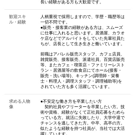
長い経験がある方も大歓迎です。
歓迎スキ
人柄重視で採用しますので、学歴・職歴等は
ル・経験
一切不問です。
●販売・接客業の経験がある方は、スムーズ
に仕事に入れると思います。居酒屋、カラオ
ケ店などでアルバイトをしていた先輩社員た
ちが、店長として生き生きと働いています。
前職はアパレル販売スタッフ、カフェ店員、
雑貨販売、接客販売、派遣社員、百貨店販売
等、またカフェ・喫茶店・ファミリーレスト
ラン・居酒屋等の飲食店にてホール(接客・
販売・洗い場等)、キッチン(調理師・栄養
士・料理人・調理スタッフ・調理補助等)を
されていた方も多く活躍しています。
求める人物
●不安定な働き方を卒業したい方
像
契約社員やフリーターを卒業したい方。技
術や資格、経験がなくて正社員応募をためら
っている方。就活に失敗したり、大学中退で
チャンスを逃してきた方。中卒、高卒の方。
似たような経験を持つ社員が、当社では大活
躍しています。