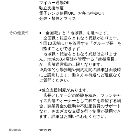
マイカー通勤OK
独立支援制度
電子レンジ使用OK、お弁当持参OK
分煙・禁煙オフィス
その他要件
●「全国職」と「地域職」を選べます。
全国職：転居をともなう異動があります。
全国10店舗ほどを管理する「グループ長」を
目指すことができます。
地域職：転居をともなう異動はありませ
ん。地域の3,4店舗を管理する「統括店長」
が、店舗運営職の上限となります。
※具体的な勤務地や契約期間の詳細は面談時
にご説明します。働き方や待遇など遠慮なく
ご質問ください。
●独立支援制度があります。
店長として一定の経験を積み、フランチャ
イズ店舗のオーナーとして独立を希望する場
合、開業資金の援助や不動産賃貸のサポート
など、さまざまな支援を行う制度が活用でき
ます。詳細はお問い合わせください。
勤務地
東京都