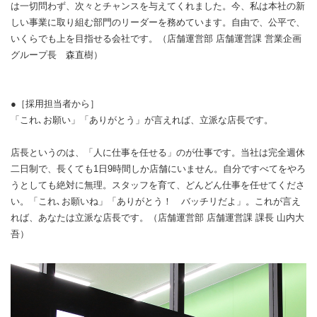
は一切問わず、次々とチャンスを与えてくれました。今、私は本社の新
しい事業に取り組む部門のリーダーを務めています。自由で、公平で、
いくらでも上を目指せる会社です。（店舗運営部 店舗運営課 営業企画
グループ長 森直樹）
●［採用担当者から］
「これ､お願い」「ありがとう」が言えれば、立派な店長です。
店長というのは、「人に仕事を任せる」のが仕事です。当社は完全週休
二日制で、長くても1日9時間しか店舗にいません。自分ですべてをやろ
うとしても絶対に無理。スタッフを育て、どんどん仕事を任せてくださ
い。「これ､お願いね」「ありがとう！ バッチリだよ」。これが言え
れば、あなたは立派な店長です。（店舗運営部 店舗運営課 課長 山内大
吾）