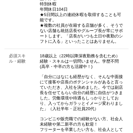
特別休暇
年間休日104日
★5日間以上の連続休暇を取得することも可
能です。
★複数の社員が在籍する店舗が多く、そうで
ない店舗も統括店長やグループ長が常にサポ
ートします。「店長がいつも土日や夜勤のシ
フトに入る」といったことはありません。
必須スキ
18歳以上（22時以降深夜勤務を含むため）
ル・経験
経験・スキルは一切問いません。学歴不問
(高卒・中卒の方も活躍中！)
「自分にはなにも経歴がなく、そんな中面接
にて接客や店長のポテンシャルがあると言っ
ていただき、入社を決めました。今では副店
長を任せてもらい自分の経歴に自信がつきま
した。労働環境や待遇もしっかりとしてお
り、入ってからガラッとイメージ変わりまし
た」（入社半年・正社員20代）
コンビニや販売職での経験がない方、社会人
未経験や第二新卒の方も歓迎！
フリーターを卒業したい方も、社会人として