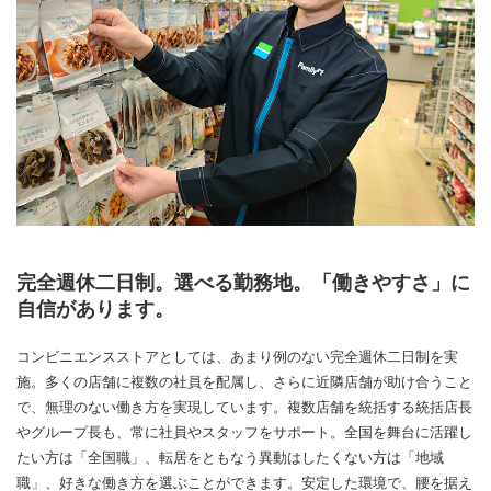
完全週休二日制。選べる勤務地。「働きやすさ」に
自信があります。
コンビニエンスストアとしては、あまり例のない完全週休二日制を実
施。多くの店舗に複数の社員を配属し、さらに近隣店舗が助け合うこと
で、無理のない働き方を実現しています。複数店舗を統括する統括店長
やグループ長も、常に社員やスタッフをサポート。全国を舞台に活躍し
たい方は「全国職」、転居をともなう異動はしたくない方は「地域
職」、好きな働き方を選ぶことができます。安定した環境で、腰を据え