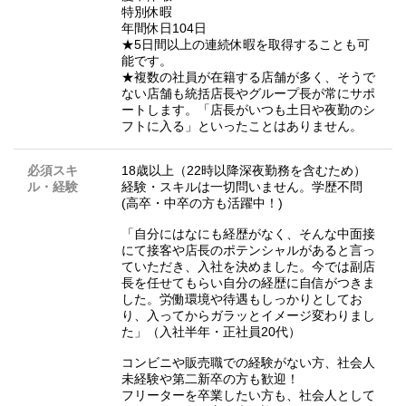
特別休暇
年間休日104日
★5日間以上の連続休暇を取得することも可
能です。
★複数の社員が在籍する店舗が多く、そうで
ない店舗も統括店長やグループ長が常にサポ
ートします。「店長がいつも土日や夜勤のシ
フトに入る」といったことはありません。
必須スキ
18歳以上（22時以降深夜勤務を含むため）
ル・経験
経験・スキルは一切問いません。学歴不問
(高卒・中卒の方も活躍中！)
「自分にはなにも経歴がなく、そんな中面接
にて接客や店長のポテンシャルがあると言っ
ていただき、入社を決めました。今では副店
長を任せてもらい自分の経歴に自信がつきま
した。労働環境や待遇もしっかりとしてお
り、入ってからガラッとイメージ変わりまし
た」（入社半年・正社員20代）
コンビニや販売職での経験がない方、社会人
未経験や第二新卒の方も歓迎！
フリーターを卒業したい方も、社会人として