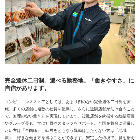
完全週休二日制。選べる勤務地。「働きやすさ」に
自信があります。
コンビニエンスストアとしては、あまり例のない完全週休二日制を実
施。多くの店舗に複数の社員を配属し、さらに近隣店舗が助け合うこと
で、無理のない働き方を実現しています。複数店舗を統括する統括店長
やグループ長も、常に社員やスタッフをサポート。全国を舞台に活躍し
たい方は「全国職」、転居をともなう異動はしたくない方は「地域
職」、好きな働き方を選ぶことができます。安定した環境で、腰を据え