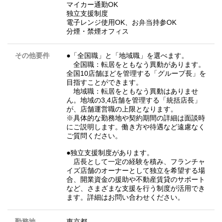
マイカー通勤OK
独立支援制度
電子レンジ使用OK、お弁当持参OK
分煙・禁煙オフィス
その他要件
●「全国職」と「地域職」を選べます。
全国職：転居をともなう異動があります。
全国10店舗ほどを管理する「グループ長」を
目指すことができます。
地域職：転居をともなう異動はありませ
ん。地域の3,4店舗を管理する「統括店長」
が、店舗運営職の上限となります。
※具体的な勤務地や契約期間の詳細は面談時
にご説明します。働き方や待遇など遠慮なく
ご質問ください。
●独立支援制度があります。
店長として一定の経験を積み、フランチャ
イズ店舗のオーナーとして独立を希望する場
合、開業資金の援助や不動産賃貸のサポート
など、さまざまな支援を行う制度が活用でき
ます。詳細はお問い合わせください。
勤務地
東京都