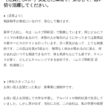
切り活躍してください。
●［店長より］
相談相手が身近にいるので、安心して働けます。
新卒で入社し、今は〈ムスブ田町店〉で勤務しています。同じビルにフ
ァミマの本部があるので、本部の人が毎日のようにやってきては新商品
や新サービスのテストを行っています。日々変化があって、とても刺激
的です。この店は社員が3名おり、無理なく休みが取れるのに加え、何
かあればいつでも相談できるので、体も気持ちもとても楽です。チャン
スが多く、どんどんチャレンジできる会社です。（ムスブ田町店 店
長 松浦雄二）
●［本社スタッフより］
お笑い芸人志望だった私が、新事業に挑戦中です。
お笑い芸人を目指して大学を中退し、アルバイトや契約社員で生活して
いました。しかし芽が出ず、当社に入社。この会社は、私の学歴や経歴