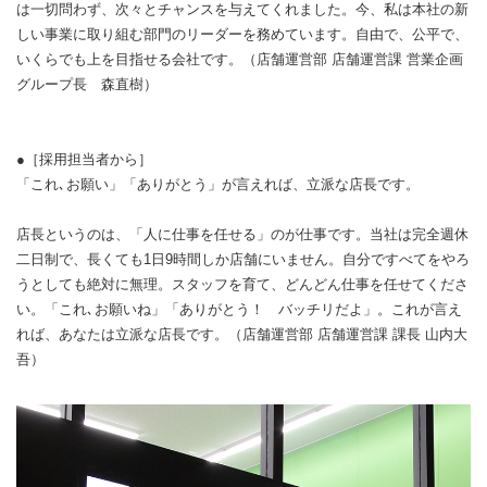
は一切問わず、次々とチャンスを与えてくれました。今、私は本社の新
しい事業に取り組む部門のリーダーを務めています。自由で、公平で、
いくらでも上を目指せる会社です。（店舗運営部 店舗運営課 営業企画
グループ長 森直樹）
●［採用担当者から］
「これ､お願い」「ありがとう」が言えれば、立派な店長です。
店長というのは、「人に仕事を任せる」のが仕事です。当社は完全週休
二日制で、長くても1日9時間しか店舗にいません。自分ですべてをやろ
うとしても絶対に無理。スタッフを育て、どんどん仕事を任せてくださ
い。「これ､お願いね」「ありがとう！ バッチリだよ」。これが言え
れば、あなたは立派な店長です。（店舗運営部 店舗運営課 課長 山内大
吾）