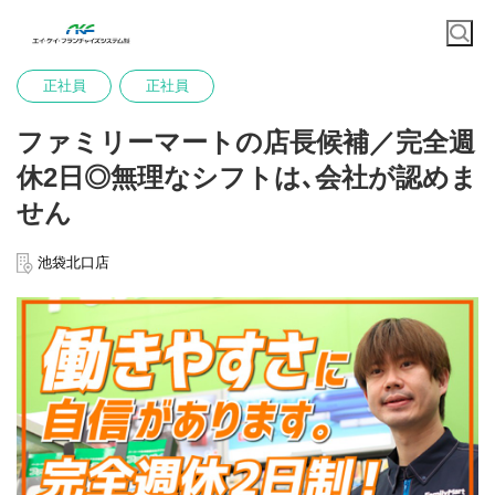
正社員
正社員
ファミリーマートの店長候補／完全週
休2日◎無理なシフトは､会社が認めま
せん
池袋北口店