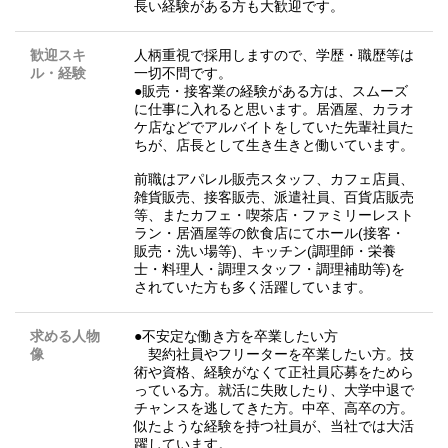
長い経験がある方も大歓迎です。
歓迎スキ
人柄重視で採用しますので、学歴・職歴等は
ル・経験
一切不問です。
●販売・接客業の経験がある方は、スムーズ
に仕事に入れると思います。居酒屋、カラオ
ケ店などでアルバイトをしていた先輩社員た
ちが、店長として生き生きと働いています。
前職はアパレル販売スタッフ、カフェ店員、
雑貨販売、接客販売、派遣社員、百貨店販売
等、またカフェ・喫茶店・ファミリーレスト
ラン・居酒屋等の飲食店にてホール(接客・
販売・洗い場等)、キッチン(調理師・栄養
士・料理人・調理スタッフ・調理補助等)を
されていた方も多く活躍しています。
求める人物
●不安定な働き方を卒業したい方
像
契約社員やフリーターを卒業したい方。技
術や資格、経験がなくて正社員応募をためら
っている方。就活に失敗したり、大学中退で
チャンスを逃してきた方。中卒、高卒の方。
似たような経験を持つ社員が、当社では大活
躍しています。