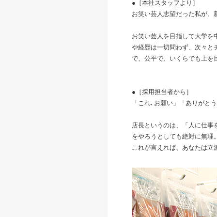
●［本社スタッフより］
お笑い芸人志望だった私が、
お笑い芸人を目指して大学を
や経歴は一切問わず、次々と
で、公平で、いくらでも上を
●［採用担当者から］
「これ､お願い」「ありがと
店長というのは、「人に仕事
をやろうとしても絶対に無理
これが言えれば、あなたは立派