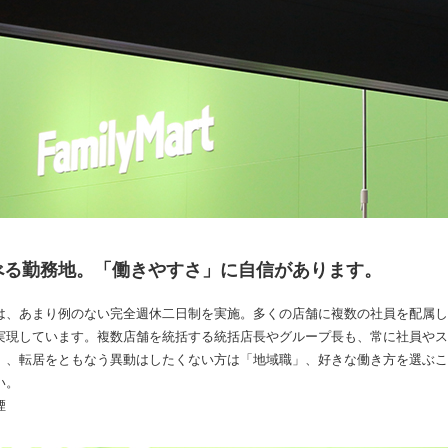
べる勤務地。「働きやすさ」に自信があります。
は、あまり例のない完全週休二日制を実施。多くの店舗に複数の社員を配属し
実現しています。複数店舗を統括する統括店長やグループ長も、常に社員やス
」、転居をともなう異動はしたくない方は「地域職」、好きな働き方を選ぶこ
い。
煙