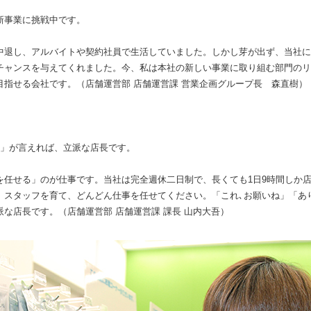
新事業に挑戦中です。
中退し、アルバイトや契約社員で生活していました。しかし芽が出ず、当社に
チャンスを与えてくれました。今、私は本社の新しい事業に取り組む部門のリ
目指せる会社です。（店舗運営部 店舗運営課 営業企画グループ長 森直樹）
う」が言えれば、立派な店長です。
を任せる」のが仕事です。当社は完全週休二日制で、長くても1日9時間しか
。スタッフを育て、どんどん仕事を任せてください。「これ､お願いね」「あ
な店長です。（店舗運営部 店舗運営課 課長 山内大吾）