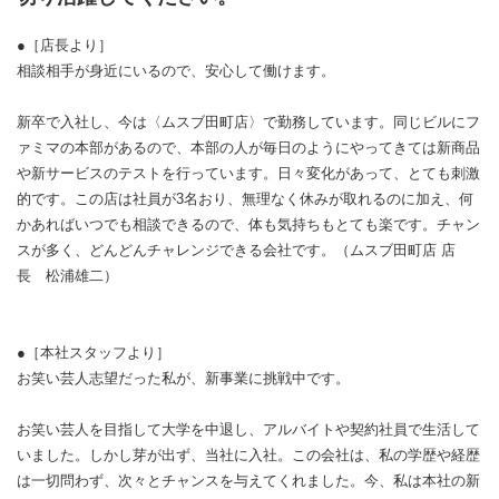
●［店長より］
相談相手が身近にいるので、安心して働けます。
新卒で入社し、今は〈ムスブ田町店〉で勤務しています。同じビルにフ
ァミマの本部があるので、本部の人が毎日のようにやってきては新商品
や新サービスのテストを行っています。日々変化があって、とても刺激
的です。この店は社員が3名おり、無理なく休みが取れるのに加え、何
かあればいつでも相談できるので、体も気持ちもとても楽です。チャン
スが多く、どんどんチャレンジできる会社です。（ムスブ田町店 店
長 松浦雄二）
●［本社スタッフより］
お笑い芸人志望だった私が、新事業に挑戦中です。
お笑い芸人を目指して大学を中退し、アルバイトや契約社員で生活して
いました。しかし芽が出ず、当社に入社。この会社は、私の学歴や経歴
は一切問わず、次々とチャンスを与えてくれました。今、私は本社の新