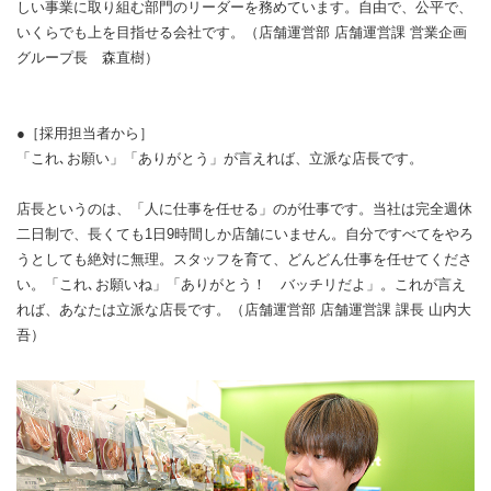
しい事業に取り組む部門のリーダーを務めています。自由で、公平で、
いくらでも上を目指せる会社です。（店舗運営部 店舗運営課 営業企画
グループ長 森直樹）
●［採用担当者から］
「これ､お願い」「ありがとう」が言えれば、立派な店長です。
店長というのは、「人に仕事を任せる」のが仕事です。当社は完全週休
二日制で、長くても1日9時間しか店舗にいません。自分ですべてをやろ
うとしても絶対に無理。スタッフを育て、どんどん仕事を任せてくださ
い。「これ､お願いね」「ありがとう！ バッチリだよ」。これが言え
れば、あなたは立派な店長です。（店舗運営部 店舗運営課 課長 山内大
吾）