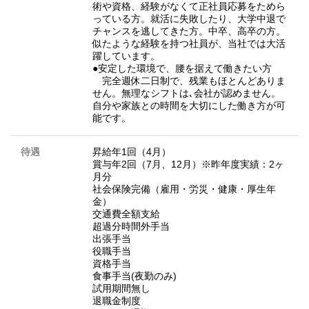
術や資格、経験がなくて正社員応募をためら
っている方。就活に失敗したり、大学中退で
チャンスを逃してきた方。中卒、高卒の方。
似たような経験を持つ社員が、当社では大活
躍しています。
●安定した環境で、腰を据えて働きたい方
完全週休二日制で、残業もほとんどありま
せん。無理なシフトは､会社が認めません。
自分や家族との時間を大切にした働き方が可
能です。
待遇
昇給年1回（4月）
賞与年2回（7月、12月）※昨年度実績：2ヶ
月分
社会保険完備（雇用・労災・健康・厚生年
金）
交通費全額支給
超過分時間外手当
出張手当
役職手当
資格手当
食事手当(夜勤のみ)
試用期間無し
退職金制度