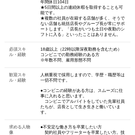
年間休日104日
★5日間以上の連続休暇を取得することも可
能です。
★複数の社員が在籍する店舗が多く、そうで
ない店舗も統括店長やグループ長が常にサポ
ートします。「店長がいつも土日や夜勤のシ
フトに入る」といったことはありません。
必須スキ
18歳以上（22時以降深夜勤務を含むため）
ル・経験
コンビニでの勤務経験のある方
※年数不問、雇用形態不問
歓迎スキ
人柄重視で採用しますので、学歴・職歴等は
ル・経験
一切不問です。
●コンビニの経験がある方は、スムーズに仕
事に入れると思います。
コンビニでアルバイトをしていた先輩社員
たちが、店長として生き生きと働いていま
す。
求める人物
●不安定な働き方を卒業したい方
像
契約社員やフリーターを卒業したい方。技