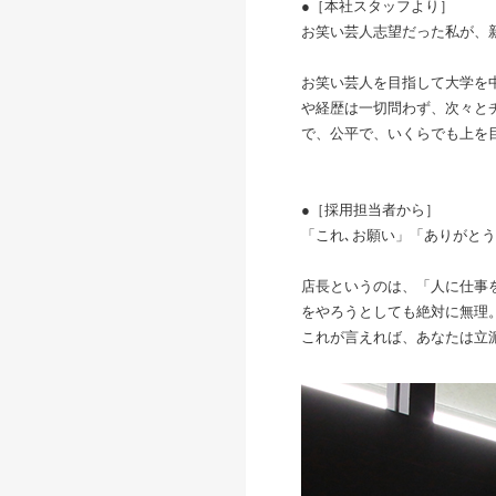
●［本社スタッフより］
お笑い芸人志望だった私が、
お笑い芸人を目指して大学を
や経歴は一切問わず、次々と
で、公平で、いくらでも上を
●［採用担当者から］
「これ､お願い」「ありがと
店長というのは、「人に仕事
をやろうとしても絶対に無理
これが言えれば、あなたは立派