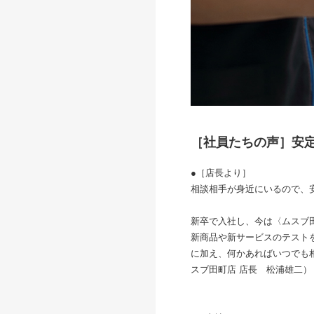
［社員たちの声］安
●［店長より］
相談相手が身近にいるので、
新卒で入社し、今は〈ムスブ
新商品や新サービスのテスト
に加え、何かあればいつでも
スブ田町店 店長 松浦雄二）