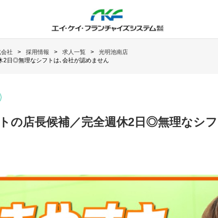
式会社
採用情報
求人一覧
光明池南店
休2日◎無理なシフトは､会社が認めません
トの店長候補／完全週休2日◎無理なシフ