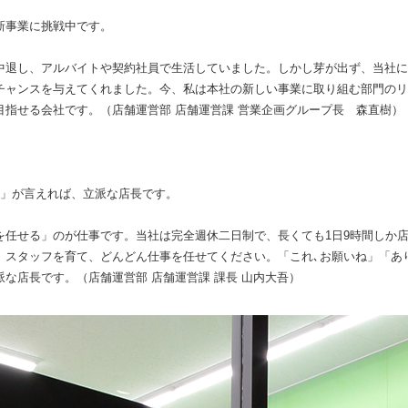
新事業に挑戦中です。
中退し、アルバイトや契約社員で生活していました。しかし芽が出ず、当社に
チャンスを与えてくれました。今、私は本社の新しい事業に取り組む部門のリ
目指せる会社です。（店舗運営部 店舗運営課 営業企画グループ長 森直樹）
う」が言えれば、立派な店長です。
を任せる」のが仕事です。当社は完全週休二日制で、長くても1日9時間しか
。スタッフを育て、どんどん仕事を任せてください。「これ､お願いね」「あ
な店長です。（店舗運営部 店舗運営課 課長 山内大吾）