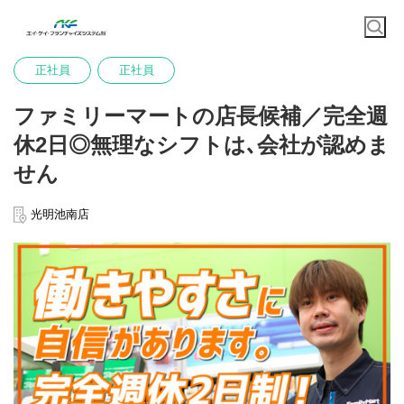
正社員
正社員
ファミリーマートの店長候補／完全週
休2日◎無理なシフトは､会社が認めま
せん
光明池南店