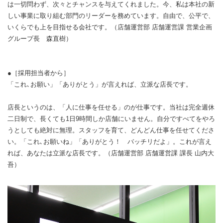
は一切問わず、次々とチャンスを与えてくれました。今、私は本社の新
しい事業に取り組む部門のリーダーを務めています。自由で、公平で、
いくらでも上を目指せる会社です。（店舗運営部 店舗運営課 営業企画
グループ長 森直樹）
●［採用担当者から］
「これ､お願い」「ありがとう」が言えれば、立派な店長です。
店長というのは、「人に仕事を任せる」のが仕事です。当社は完全週休
二日制で、長くても1日9時間しか店舗にいません。自分ですべてをやろ
うとしても絶対に無理。スタッフを育て、どんどん仕事を任せてくださ
い。「これ､お願いね」「ありがとう！ バッチリだよ」。これが言え
れば、あなたは立派な店長です。（店舗運営部 店舗運営課 課長 山内大
吾）