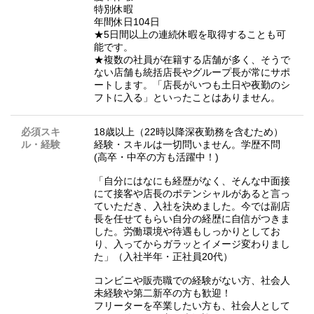
特別休暇
年間休日104日
★5日間以上の連続休暇を取得することも可
能です。
★複数の社員が在籍する店舗が多く、そうで
ない店舗も統括店長やグループ長が常にサポ
ートします。「店長がいつも土日や夜勤のシ
フトに入る」といったことはありません。
必須スキ
18歳以上（22時以降深夜勤務を含むため）
ル・経験
経験・スキルは一切問いません。学歴不問
(高卒・中卒の方も活躍中！)
「自分にはなにも経歴がなく、そんな中面接
にて接客や店長のポテンシャルがあると言っ
ていただき、入社を決めました。今では副店
長を任せてもらい自分の経歴に自信がつきま
した。労働環境や待遇もしっかりとしてお
り、入ってからガラッとイメージ変わりまし
た」（入社半年・正社員20代）
コンビニや販売職での経験がない方、社会人
未経験や第二新卒の方も歓迎！
フリーターを卒業したい方も、社会人として