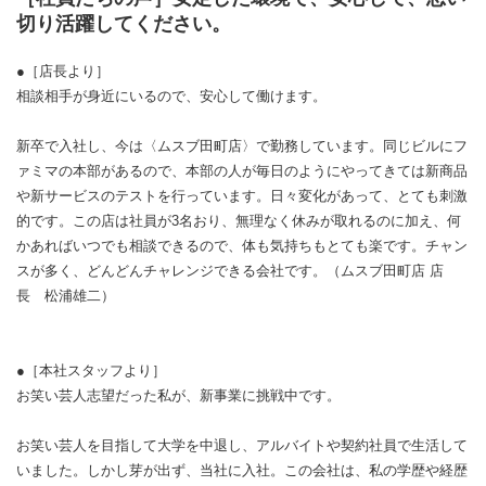
切り活躍してください。
●［店長より］
相談相手が身近にいるので、安心して働けます。
新卒で入社し、今は〈ムスブ田町店〉で勤務しています。同じビルにフ
ァミマの本部があるので、本部の人が毎日のようにやってきては新商品
や新サービスのテストを行っています。日々変化があって、とても刺激
的です。この店は社員が3名おり、無理なく休みが取れるのに加え、何
かあればいつでも相談できるので、体も気持ちもとても楽です。チャン
スが多く、どんどんチャレンジできる会社です。（ムスブ田町店 店
長 松浦雄二）
●［本社スタッフより］
お笑い芸人志望だった私が、新事業に挑戦中です。
お笑い芸人を目指して大学を中退し、アルバイトや契約社員で生活して
いました。しかし芽が出ず、当社に入社。この会社は、私の学歴や経歴