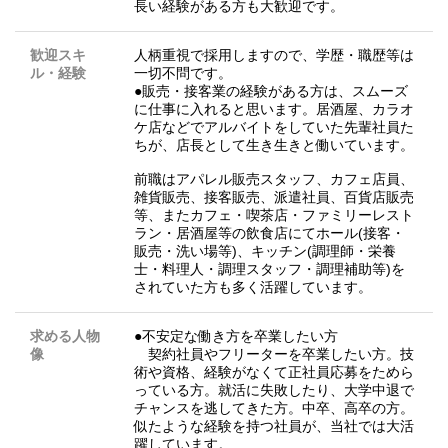
長い経験がある方も大歓迎です。
歓迎スキ
人柄重視で採用しますので、学歴・職歴等は
ル・経験
一切不問です。
●販売・接客業の経験がある方は、スムーズ
に仕事に入れると思います。居酒屋、カラオ
ケ店などでアルバイトをしていた先輩社員た
ちが、店長として生き生きと働いています。
前職はアパレル販売スタッフ、カフェ店員、
雑貨販売、接客販売、派遣社員、百貨店販売
等、またカフェ・喫茶店・ファミリーレスト
ラン・居酒屋等の飲食店にてホール(接客・
販売・洗い場等)、キッチン(調理師・栄養
士・料理人・調理スタッフ・調理補助等)を
されていた方も多く活躍しています。
求める人物
●不安定な働き方を卒業したい方
像
契約社員やフリーターを卒業したい方。技
術や資格、経験がなくて正社員応募をためら
っている方。就活に失敗したり、大学中退で
チャンスを逃してきた方。中卒、高卒の方。
似たような経験を持つ社員が、当社では大活
躍しています。