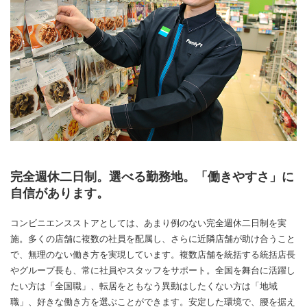
完全週休二日制。選べる勤務地。「働きやすさ」に
自信があります。
コンビニエンスストアとしては、あまり例のない完全週休二日制を実
施。多くの店舗に複数の社員を配属し、さらに近隣店舗が助け合うこと
で、無理のない働き方を実現しています。複数店舗を統括する統括店長
やグループ長も、常に社員やスタッフをサポート。全国を舞台に活躍し
たい方は「全国職」、転居をともなう異動はしたくない方は「地域
職」、好きな働き方を選ぶことができます。安定した環境で、腰を据え