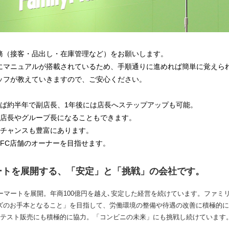
務（接客・品出し・在庫管理など）をお願いします。
にマニュアルが搭載されているため、手順通りに進めれば簡単に覚えら
ッフが教えていきますので、ご安心ください。
れば約半年で副店長、1年後には店長へステップアップも可能。
括店長やグループ長になることもできます。
のチャンスも豊富にあります。
FC店舗のオーナーを目指せます。
ートを展開する、「安定」と「挑戦」の会社です。
ーマートを展開。年商100億円を越え､安定した経営を続けています。ファミ
ズのお手本となること」を目指して、労働環境の整備や待遇の改善に積極的に
のテスト販売にも積極的に協力。「コンビニの未来」にも挑戦し続けています