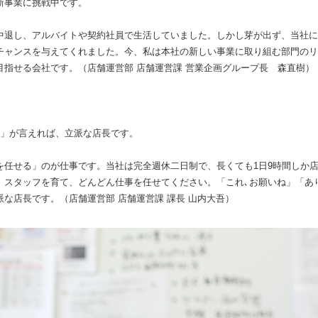
新事業に挑戦中です。
中退し、アルバイトや契約社員で生活していました。しかし芽が出ず、当社に
チャンスを与えてくれました。今、私は本社の新しい事業に取り組む部門のリ
目指せる会社です。（店舗運営部 店舗運営課 営業企画グループ長 森直樹）
う」が言えれば、立派な店長です。
を任せる」のが仕事です。当社は完全週休二日制で、長くても1日9時間しか
。スタッフを育て、どんどん仕事を任せてください。「これ､お願いね」「あ
な店長です。（店舗運営部 店舗運営課 課長 山内大吾）